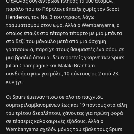
Ο αγώνας συγκέντρωσε πλήθος 19.000 ατόμων,
παρόλο που το Πόρτλαντ έπαιξε χωρίς τον Scoot
Henderon, τον Νο. 3 του ντραφτ, λόγω
τραυματισμού στον ώμο. Αλλά ο Wembanyama, ο
οποίος έπαιξε στο τέταρτο τέταρτο με μια μπάντα
στο δεξί του μάγουλο μετά από μια άσχημη
γρατσουνιά, παρείχε στους θαυμαστές ένα σόου σε
μια βραδιά όπου οι δευτεροετείς γκαρντ των Spurs
Julian Champagnie και Malaki Branham
συνδυάστηκαν για μόλις 10 πόντους σε 2 από 23.
κυνήγι.
Οι Spurs έμειναν πίσω σε όλο το παιχνίδι,
συμπεριλαμβανομένων έως και 19 πόντους στα τέλη
του τρίτου δεκαλέπτου, χάνοντας για πρώτη φορά
σε τέσσερις καλοκαιρινές εξόδους. Αλλά ο
Wembanyama σχεδόν μόνος του έβαλε τους Spurs