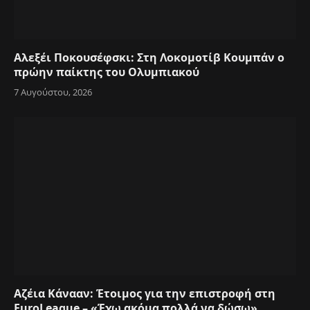
Αλεξέι Ποκουσέφσκι: Στη Λοκομοτίβ Κουμπάν ο
πρώην παίκτης του Ολυμπιακού
7 Αυγούστου, 2026
Αζέια Κάνααν: Έτοιμος για την επιστροφή στη
EuroLeague – «Έχω ακόμα πολλά να δώσω»