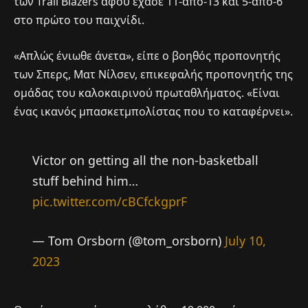
των Trail Blazers αφού έχασε 11-από-13 και 5-από-6
στο πρώτο του παιχνίδι.
«Απλώς ένιωθε άνετα», είπε ο βοηθός προπονητής
των Σπερς, Ματ Νίλσεν, επικεφαλής προπονητής της
ομάδας του καλοκαιρινού πρωταθλήματος. «Είναι
ένας ικανός μπασκετμπολίστας που το καταφέρνει».
Victor on getting all the non-basketball
stuff behind him…
pic.twitter.com/cBCfckgprF
— Tom Orsborn (@tom_orsborn)
July 10,
2023