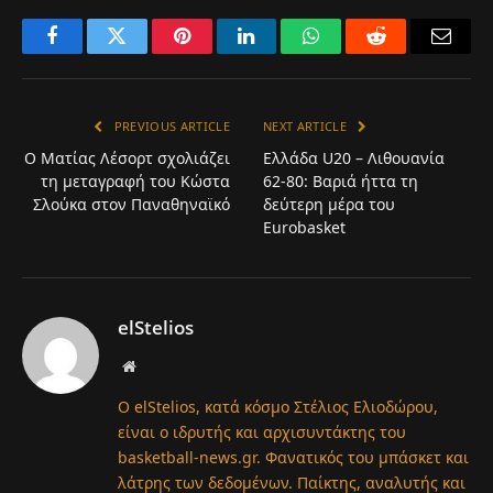
Facebook
Twitter
Pinterest
LinkedIn
WhatsApp
Reddit
Email
PREVIOUS ARTICLE
NEXT ARTICLE
Ο Ματίας Λέσορτ σχολιάζει
Ελλάδα U20 – Λιθουανία
τη μεταγραφή του Κώστα
62-80: Βαριά ήττα τη
Σλούκα στον Παναθηναϊκό
δεύτερη μέρα του
Eurobasket
elStelios
Website
Ο elStelios, κατά κόσμο Στέλιος Ελιοδώρου,
είναι ο ιδρυτής και αρχισυντάκτης του
basketball-news.gr. Φανατικός του μπάσκετ και
λάτρης των δεδομένων. Παίκτης, αναλυτής και