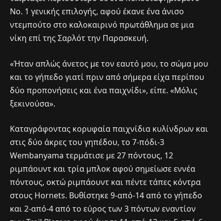
Νο. 1 γενικής επιλογής, αφού έκανε ένα άνισο
ντεμπούτο στο καλοκαιρινό πρωτάθλημα σε μια
νίκη επί της Σαρλότ την Παρασκευή.
«Ήταν απλώς άνετος με τον εαυτό μου, το σώμα μου
και το γήπεδο γιατί πριν από σήμερα είχα περίπου
δύο προπονήσεις και ένα παιχνίδι», είπε. «Μόλις
ξεκινούσα».
Καταγράφοντας κορυφαία παιχνίδια κυλίνδρων και
στις δύο άκρες του γηπέδου, το 7-πόδι-3
Wembanyama τερμάτισε με 27 πόντους, 12
ριμπάουντ και τρία μπλοκ αφού σημείωσε εννέα
πόντους, οκτώ ριμπάουντ και πέντε τάπες κόντρα
στους Hornets. Βυθίστηκε 9-από-14 από το γήπεδο
και 2-από-4 από το εύρος των 3 πόντων εναντίον