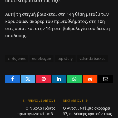
αποτελεσματικότητας 16,0.
Αυτή τη στιγμή βρίσκεται στη 14η θέση μεταξύ των
κορυφαίων σκόρερ του πρωταθλήματος, στη 10η
στις ασίστ και στην 14η στη βαθμολογία του δείκτη
απόδοσης.
chris jones
euroleague
top story
valencia basket
Facebook
Twitter
Pinterest
LinkedIn
WhatsApp
Reddit
Email
PREVIOUS ARTICLE
NEXT ARTICLE
Ο Νίκολα Γιόκιτς
Ο Άντονι Ντέιβις σκοράρει
πρωταγωνιστεί με 31
37, οι Λέικερς κρατούν τους