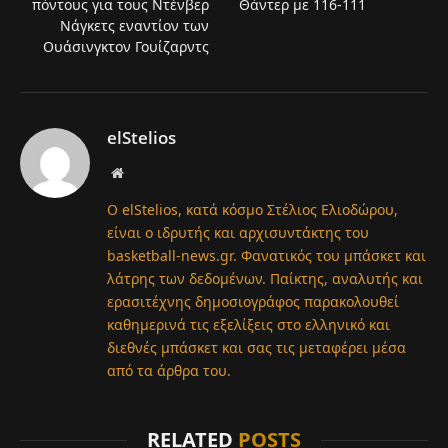
πόντους για τους Ντένβερ
Θάντερ με 116-111
Νάγκετς εναντίον των
Ουάσινγκτον Γουίζαρντς
elStelios
Website
Ο elStelios, κατά κόσμο Στέλιος Ελιοδώρου,
είναι ο ιδρυτής και αρχισυντάκτης του
basketball-news.gr. Φανατικός του μπάσκετ και
λάτρης των δεδομένων. Παίκτης, αναλυτής και
ερασιτέχνης δημοσιογράφος παρακολουθεί
καθημερινά τις εξελίξεις στο ελληνικό και
διεθνές μπάσκετ και σας τις μεταφέρει μέσα
από τα άρθρα του.
RELATED
POSTS