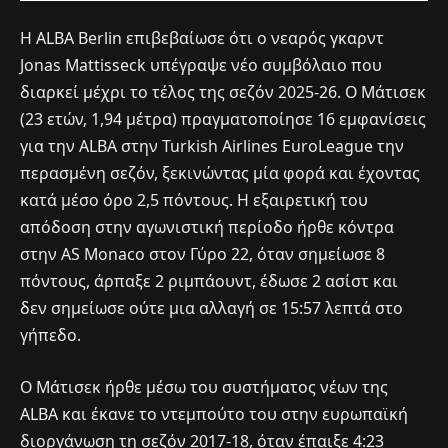
Η ALBA Berlin επιβεβαίωσε ότι ο νεαρός γκαρντ
Jonas Mattisseck υπέγραψε νέο συμβόλαιο που
διαρκεί μέχρι το τέλος της σεζόν 2025-26. Ο Μάτισεκ
(23 ετών, 1,94 μέτρα) πραγματοποίησε 16 εμφανίσεις
για την ALBA στην Turkish Airlines EuroLeague την
περασμένη σεζόν, ξεκινώντας μία φορά και έχοντας
κατά μέσο όρο 2,5 πόντους. Η εξαιρετική του
απόδοση στην αγωνιστική περίοδο ήρθε κόντρα
στην AS Monaco στον Γύρο 22, όταν σημείωσε 8
πόντους, άρπαξε 2 ριμπάουντ, έδωσε 2 ασίστ και
δεν σημείωσε ούτε μια αλλαγή σε 15:57 λεπτά στο
γήπεδο.
Ο Μάτισεκ ήρθε μέσω του συστήματος νέων της
ALBA και έκανε το ντεμπούτο του στην ευρωπαϊκή
διοργάνωση τη σεζόν 2017-18, όταν έπαιξε 4:23