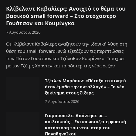
Κλίβελαντ Καβαλίερς: Ανοιχτό το θέμα του
βασικού small forward – Στο στόχαστρο
Γουάτσον και Κουμίνγκα
7 Αυγούστου, 2026
Οι Κλίβελαντ Καβαλίερς αναζητούν την ιδανική λύση στη
θέση του small forward, ενώ εξετάζουν τις περιπτώσεις
των Πέιτον Γουάτσον και Τζόναθαν Κουμίνγκα. Τι ισχύει
με τον Τζέιμς Χάρντεν και το ρόστερ της νέας σεζόν.
Τζέιλεν Μπράουν: «Πέταξα το κινητό
όταν έμαθα την ανταλλαγή» – Το νέο
ξεκίνημα στους Σίξερς
7 Αυγούστου, 2026
Γιαμπουσέλε: Απάντησε με…
κοιλιακούς – Εντυπωσιάζει η φυσική
κατάσταση του νέου σταρ του
Παναθηναϊκού