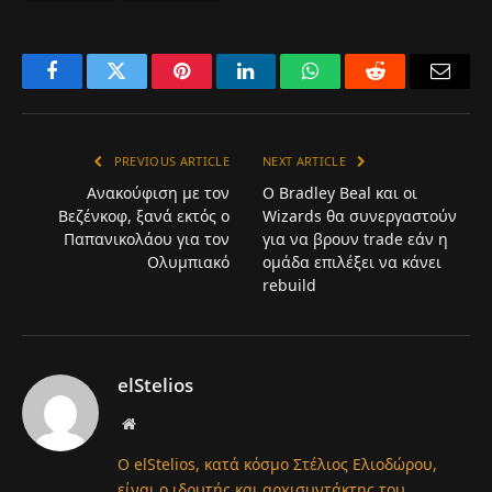
Facebook
Twitter
Pinterest
LinkedIn
WhatsApp
Reddit
Email
PREVIOUS ARTICLE
NEXT ARTICLE
Ανακούφιση με τον
Ο Bradley Beal και οι
Βεζένκοφ, ξανά εκτός o
Wizards θα συνεργαστούν
Παπανικολάου για τον
για να βρουν trade εάν η
Ολυμπιακό
ομάδα επιλέξει να κάνει
rebuild
elStelios
Website
Ο elStelios, κατά κόσμο Στέλιος Ελιοδώρου,
είναι ο ιδρυτής και αρχισυντάκτης του