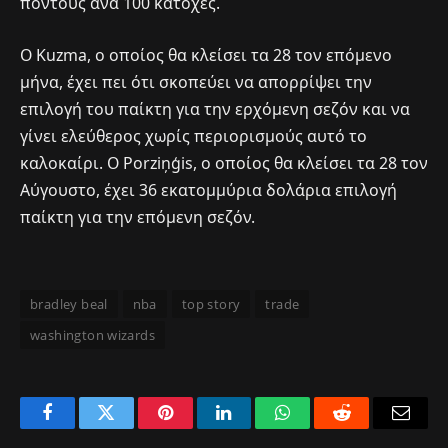
πόντους ανά 100 κατοχές.
Ο Kuzma, ο οποίος θα κλείσει τα 28 τον επόμενο
μήνα, έχει πει ότι σκοπεύει να απορρίψει την
επιλογή του παίκτη για την ερχόμενη σεζόν και να
γίνει ελεύθερος χωρίς περιορισμούς αυτό το
καλοκαίρι. Ο Porziņģis, ο οποίος θα κλείσει τα 28 τον
Αύγουστο, έχει 36 εκατομμύρια δολάρια επιλογή
παίκτη για την επόμενη σεζόν.
bradley beal
nba
top story
trade
washington wizards
Facebook
Twitter
Pinterest
LinkedIn
WhatsApp
Reddit
Email