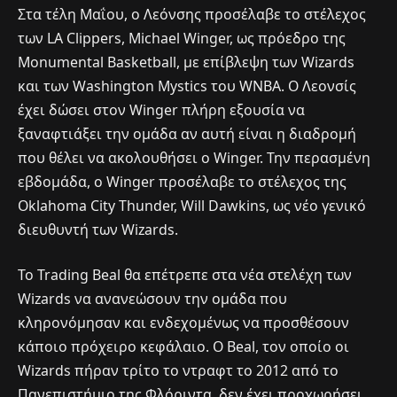
Στα τέλη Μαΐου, ο Λεόνσης προσέλαβε το στέλεχος
των LA Clippers, Michael Winger, ως πρόεδρο της
Monumental Basketball, με επίβλεψη των Wizards
και των Washington Mystics του WNBA. Ο Λεονσίς
έχει δώσει στον Winger πλήρη εξουσία να
ξαναφτιάξει την ομάδα αν αυτή είναι η διαδρομή
που θέλει να ακολουθήσει ο Winger. Την περασμένη
εβδομάδα, ο Winger προσέλαβε το στέλεχος της
Oklahoma City Thunder, Will Dawkins, ως νέο γενικό
διευθυντή των Wizards.
Το Trading Beal θα επέτρεπε στα νέα στελέχη των
Wizards να ανανεώσουν την ομάδα που
κληρονόμησαν και ενδεχομένως να προσθέσουν
κάποιο πρόχειρο κεφάλαιο. Ο Beal, τον οποίο οι
Wizards πήραν τρίτο το ντραφτ το 2012 από το
Πανεπιστήμιο της Φλόριντα, δεν έχει προχωρήσει