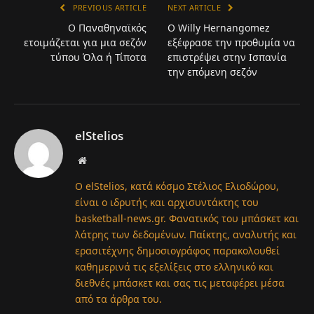
PREVIOUS ARTICLE
NEXT ARTICLE
Ο Παναθηναϊκός
Ο Willy Hernangomez
ετοιμάζεται για μια σεζόν
εξέφρασε την προθυμία να
τύπου Όλα ή Τίποτα
επιστρέψει στην Ισπανία
την επόμενη σεζόν
elStelios
Website
Ο elStelios, κατά κόσμο Στέλιος Ελιοδώρου,
είναι ο ιδρυτής και αρχισυντάκτης του
basketball-news.gr. Φανατικός του μπάσκετ και
λάτρης των δεδομένων. Παίκτης, αναλυτής και
ερασιτέχνης δημοσιογράφος παρακολουθεί
καθημερινά τις εξελίξεις στο ελληνικό και
διεθνές μπάσκετ και σας τις μεταφέρει μέσα
από τα άρθρα του.