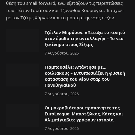
θέση του small forward, ενώ εξετάζουν τις περιπτώσεις
των Πέιτον Γουάτσον και Τζόναθαν Κουμίνγκα. Τι ισχύει
με τον Τζέιμς Χάρντεν και το ρόστερ της νέας σεζόν.
Τζέιλεν Μπράουν: «Πέταξα το κινητό
όταν έμαθα την ανταλλαγή» – Το νέο
ξεκίνημα στους Σίξερς
7 Αυγούστου, 2026
Γιαμπουσέλε: Απάντησε με…
κοιλιακούς – Εντυπωσιάζει η φυσική
κατάσταση του νέου σταρ του
Παναθηναϊκού
7 Αυγούστου, 2026
Οι μακροβιότεροι προπονητές της
EuroLeague: Μπαρτζώκας, Κάτας και
Αλιμπίγιεβιτς γράφουν ιστορία
7 Αυγούστου, 2026