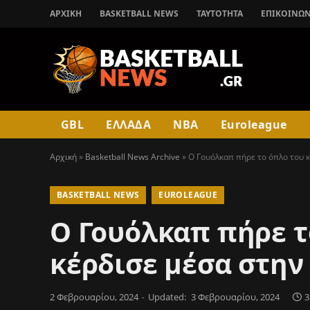
ΑΡΧΙΚΉ
BASKETBALL NEWS
ΤΑΥΤΟΤΗΤΑ
ΕΠΙΚΟΙΝΩΝ
GBL
ΕΛΛΑΔΑ
NBA
Euroleague
Αρχική
»
Basketball News Archive
»
Ο Γουόλκαπ πήρε το όπλο του 
BASKETBALL NEWS
EUROLEAGUE
Ο Γουόλκαπ πήρε τ
κέρδισε μέσα στη
2 Φεβρουαρίου, 2024
Updated:
3 Φεβρουαρίου, 2024
3