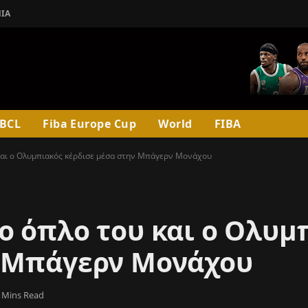
ΊΑ
BCL
Fiba Europe Cup
World
FIBA
και ο Ολυμπιακός κέρδισε μέσα στην Μπάγερν Μονάχου
ο όπλο του και ο Ολυμ
ν Μπάγερν Μονάχου
 Mins Read