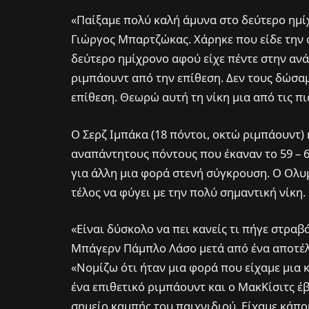
«Παίξαμε πολύ καλή άμυνα στο δεύτερο ημί
Γιώργος Μπαρτζώκας. Χάρηκε που είδε την 
δεύτερο ημίχρονο αφού είχε πέντε στην αν
ριμπάουντ από την επίθεση. Δεν τους δώσα
επίθεση. Θεωρώ αυτή τη νίκη μια από τις πι
Ο Σερζ Ιμπάκα (18 πόντοι, οκτώ ριμπάουντ)
αναπάντητους πόντους που έκαναν το 59 – 6
για άλλη μια φορά στενή σύγκρουση. Ο Ολυ
τέλος να φύγει με την πολύ σημαντική νίκη.
«Είναι δύσκολο να πει κανείς τι πήγε στραβά
Μπάγερν Πάμπλο Λάσο μετά από ένα αποτέλε
«Νομίζω ότι ήταν μια φορά που είχαμε μια 
ένα επιθετικό ριμπάουντ και ο ΜακΚίσιτς έβ
σημείο καμπής του παιχνιδιού. Είχαμε κάποι