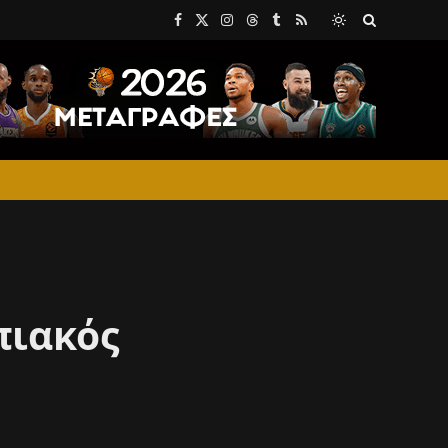
Facebook
X
Instagram
Threads
Tumblr
RSS
(Twitter)
πιακός