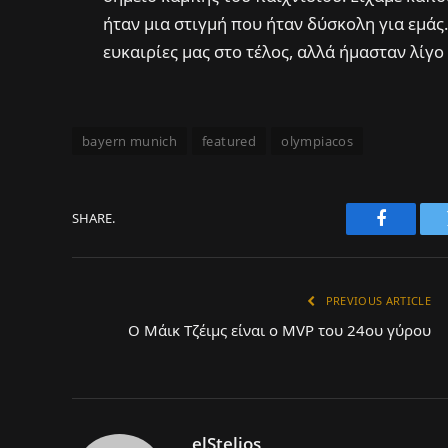
ήταν μια στιγμή που ήταν δύσκολη για εμάς
ευκαιρίες μας στο τέλος, αλλά ήμασταν λίγο
bayern munich
featured
olympiacos
SHARE.
Faceboo
PREVIOUS ARTICLE
Ο Μάικ Τζέιμς είναι ο MVP του 24ου γύρου
elStelios