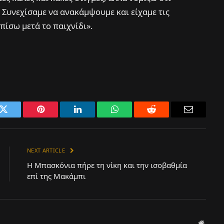
. Συνεχίσαμε να ανακάμψουμε και είχαμε τις
 πίσω μετά το παιχνίδι».
k
Twitter
Pinterest
LinkedIn
WhatsApp
Reddit
Email
NEXT ARTICLE
Η Μπασκόνια πήρε τη νίκη και την ισοβαθμία
επί της Μακάμπι
Websit