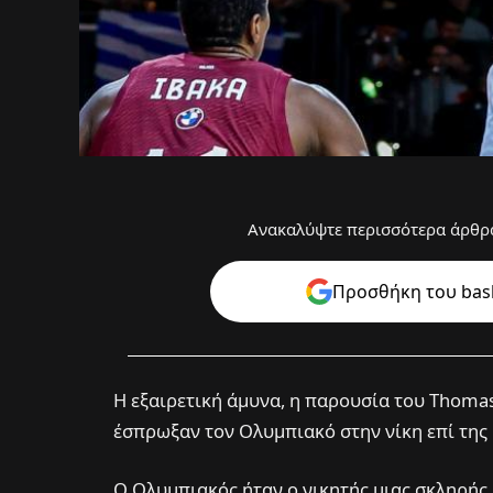
Ανακαλύψτε περισσότερα άρθρα
Προσθήκη του bask
Η εξαιρετική άμυνα, η παρουσία του Thomas
έσπρωξαν τον Ολυμπιακό στην νίκη επί της
Ο Ολυμπιακός ήταν ο νικητής μιας σκληρής