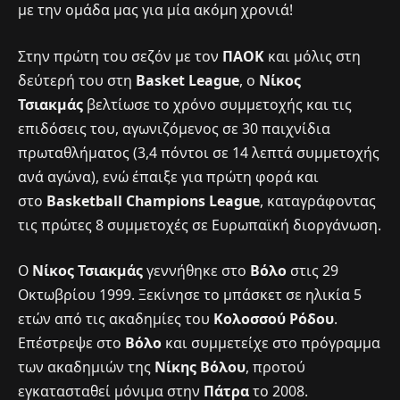
με την ομάδα μας για μία ακόμη χρονιά!
Στην πρώτη του σεζόν με τον
ΠΑΟΚ
και μόλις στη
δεύτερή του στη
Basket League
, ο
Νίκος
Τσιακμάς
βελτίωσε το χρόνο συμμετοχής και τις
επιδόσεις του, αγωνιζόμενος σε 30 παιχνίδια
πρωταθλήματος (3,4 πόντοι σε 14 λεπτά συμμετοχής
ανά αγώνα), ενώ έπαιξε για πρώτη φορά και
στο
Basketball Champions League
, καταγράφοντας
τις πρώτες 8 συμμετοχές σε Ευρωπαϊκή διοργάνωση.
Ο
Νίκος Τσιακμάς
γεννήθηκε στο
Βόλο
στις 29
Οκτωβρίου 1999. Ξεκίνησε το μπάσκετ σε ηλικία 5
ετών από τις ακαδημίες του
Κολοσσού Ρόδου
.
Επέστρεψε στο
Βόλο
και συμμετείχε στο πρόγραμμα
των ακαδημιών της
Νίκης Βόλου
, προτού
εγκατασταθεί μόνιμα στην
Πάτρα
το 2008.