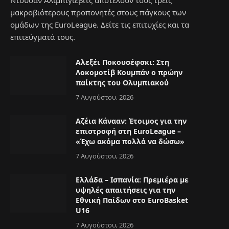
Ντούσαν Αλιμπίγιεβιτς αποτελούν τους τρεις
μακροβιότερους προπονητές στους πάγκους των
ομάδων της EuroLeague. Δείτε τις επιτυχίες και τα
επιτεύγματά τους.
Αλεξέι Ποκουσέφσκι: Στη
Λοκομοτίβ Κουμπάν ο πρώην
παίκτης του Ολυμπιακού
7 Αυγούστου, 2026
Αζέια Κάνααν: Έτοιμος για την
επιστροφή στη EuroLeague –
«Έχω ακόμα πολλά να δώσω»
7 Αυγούστου, 2026
Ελλάδα – Ισπανία: Πρεμιέρα με
υψηλές απαιτήσεις για την
Εθνική Παίδων στο EuroBasket
U16
7 Αυγούστου, 2026