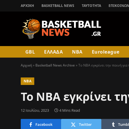
ΑΡΧΙΚΉ
BASKETBALL NEWS
ΤΑΥΤΟΤΗΤΑ
ΕΠΙΚΟΙΝΩΝ
GBL
ΕΛΛΑΔΑ
NBA
Euroleague
Αρχική
»
Basketball News Archive
»
Το NBA εγκρίνει την ποινή για 
NBA
Το NBA εγκρίνει τη
12 Ιουλίου, 2023
4 Mins Read
Facebook
Twitter
Tumbl