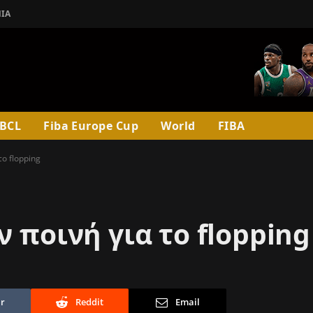
ΊΑ
BCL
Fiba Europe Cup
World
FIBA
το flopping
ν ποινή για το flopping
r
Reddit
Email