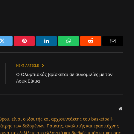
k
Twitter
Pinterest
LinkedIn
WhatsApp
Reddit
Email
NEXT ARTICLE
Ο Ολυμπιακός βρίσκεται σε συνομιλίες με τον
Λουκ Σίκμα
Websit
ώρου, είναι ο ιδρυτής και αρχισυντάκτης του basketball-
λάτρης των δεδομένων. Παίκτης, αναλυτής και ερασιτέχνης
νά τις εξελίξεις στο ελληνικό και διεθνές μπάσκετ και σας