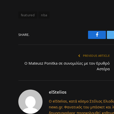
featured
nba
SHARE.
Faceboo
PREVIOUS ARTICLE
Ο Mateusz Ponitka σε συνομιλίες με τον Ερυθρό
Αστέρα
elStelios
Ο elStelios, κατά κόσμο Στέλιος Ελιοδ
news.gr. Φανατικός του μπάσκετ και 
δημοσιογράφος παρακολουθεί καθημερι