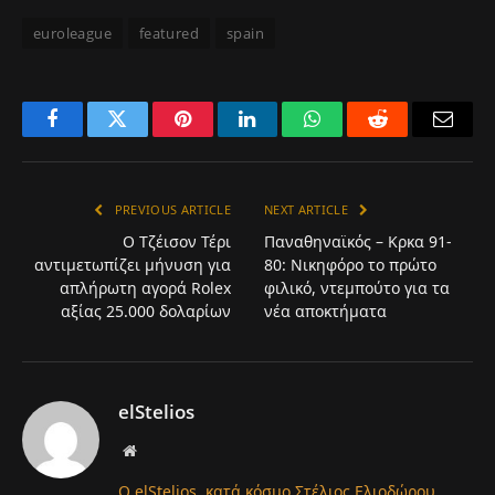
euroleague
featured
spain
Facebook
Twitter
Pinterest
LinkedIn
WhatsApp
Reddit
Email
PREVIOUS ARTICLE
NEXT ARTICLE
Ο Τζέισον Τέρι
Παναθηναϊκός – Κρκα 91-
αντιμετωπίζει μήνυση για
80: Νικηφόρο το πρώτο
απλήρωτη αγορά Rolex
φιλικό, ντεμπούτο για τα
αξίας 25.000 δολαρίων
νέα αποκτήματα
elStelios
Website
Ο elStelios, κατά κόσμο Στέλιος Ελιοδώρου,