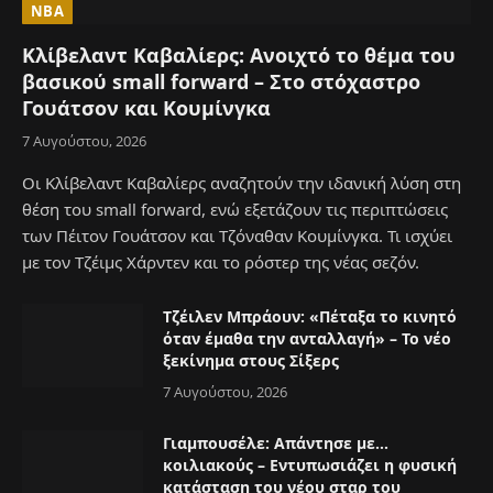
NBA
Κλίβελαντ Καβαλίερς: Ανοιχτό το θέμα του
βασικού small forward – Στο στόχαστρο
Γουάτσον και Κουμίνγκα
7 Αυγούστου, 2026
Οι Κλίβελαντ Καβαλίερς αναζητούν την ιδανική λύση στη
θέση του small forward, ενώ εξετάζουν τις περιπτώσεις
των Πέιτον Γουάτσον και Τζόναθαν Κουμίνγκα. Τι ισχύει
με τον Τζέιμς Χάρντεν και το ρόστερ της νέας σεζόν.
Τζέιλεν Μπράουν: «Πέταξα το κινητό
όταν έμαθα την ανταλλαγή» – Το νέο
ξεκίνημα στους Σίξερς
7 Αυγούστου, 2026
Γιαμπουσέλε: Απάντησε με…
κοιλιακούς – Εντυπωσιάζει η φυσική
κατάσταση του νέου σταρ του