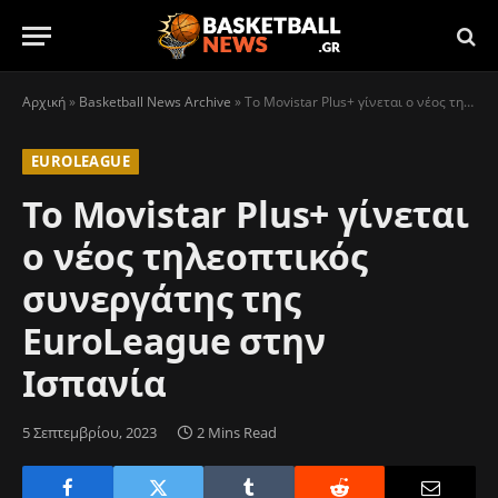
Αρχική
»
Basketball News Archive
»
Το Movistar Plus+ γίνεται ο νέος τηλεοπτικός συνεργάτης της EuroLeague στην Ισπανία
EUROLEAGUE
Το Movistar Plus+ γίνεται
ο νέος τηλεοπτικός
συνεργάτης της
EuroLeague στην
Ισπανία
5 Σεπτεμβρίου, 2023
2 Mins Read