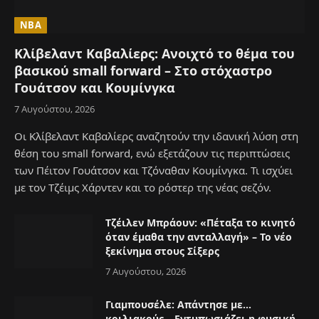
NBA
Κλίβελαντ Καβαλίερς: Ανοιχτό το θέμα του
βασικού small forward – Στο στόχαστρο
Γουάτσον και Κουμίνγκα
7 Αυγούστου, 2026
Οι Κλίβελαντ Καβαλίερς αναζητούν την ιδανική λύση στη
θέση του small forward, ενώ εξετάζουν τις περιπτώσεις
των Πέιτον Γουάτσον και Τζόναθαν Κουμίνγκα. Τι ισχύει
με τον Τζέιμς Χάρντεν και το ρόστερ της νέας σεζόν.
Τζέιλεν Μπράουν: «Πέταξα το κινητό
όταν έμαθα την ανταλλαγή» – Το νέο
ξεκίνημα στους Σίξερς
7 Αυγούστου, 2026
Γιαμπουσέλε: Απάντησε με…
κοιλιακούς – Εντυπωσιάζει η φυσική