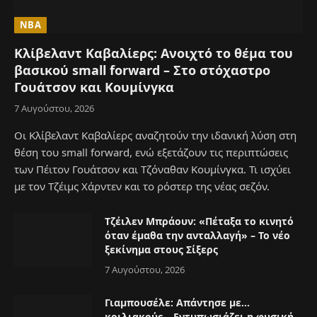
NBA
Κλίβελαντ Καβαλίερς: Ανοιχτό το θέμα του
βασικού small forward – Στο στόχαστρο
Γουάτσον και Κουμίνγκα
7 Αυγούστου, 2026
Οι Κλίβελαντ Καβαλίερς αναζητούν την ιδανική λύση στη
θέση του small forward, ενώ εξετάζουν τις περιπτώσεις
των Πέιτον Γουάτσον και Τζόναθαν Κουμίνγκα. Τι ισχύει
με τον Τζέιμς Χάρντεν και το ρόστερ της νέας σεζόν.
Τζέιλεν Μπράουν: «Πέταξα το κινητό
όταν έμαθα την ανταλλαγή» – Το νέο
ξεκίνημα στους Σίξερς
7 Αυγούστου, 2026
Γιαμπουσέλε: Απάντησε με…
κοιλιακούς – Εντυπωσιάζει η φυσική