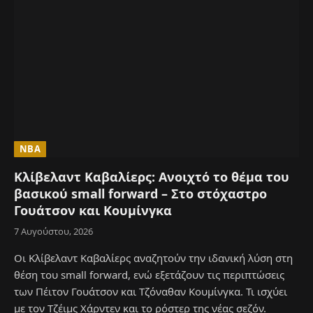
NBA
Κλίβελαντ Καβαλίερς: Ανοιχτό το θέμα του
βασικού small forward – Στο στόχαστρο
Γουάτσον και Κουμίνγκα
7 Αυγούστου, 2026
Οι Κλίβελαντ Καβαλίερς αναζητούν την ιδανική λύση στη
θέση του small forward, ενώ εξετάζουν τις περιπτώσεις
των Πέιτον Γουάτσον και Τζόναθαν Κουμίνγκα. Τι ισχύει
με τον Τζέιμς Χάρντεν και το ρόστερ της νέας σεζόν.