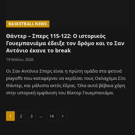
BASKETBALL NEWS
Θάντερ – Σπερς 115-122: Ο ιστορικός
Γουεμπανιάμα έδειξε τον δρόμο και το Σαν
Αντόνιο έκανε το break
19 Μαΐου, 2026
Οι Σαν Αντόνιο Σπερς είναι η πρώτη ομάδα στα φετινά
playoffs που καταφέρνει να κερδίσει τους Οκλαχόμα Σίτι
Θάντερ, και μάλιστα εκτός έδρας. Όλα αυτά βέβαια χάρη
στην ιστορική εμφάνιση του Βίκτορ Γουεμπανιάμα.
Next
…
1
2
3
14