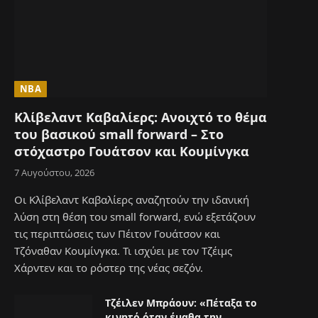
NBA
Κλίβελαντ Καβαλίερς: Ανοιχτό το θέμα
του βασικού small forward – Στο
στόχαστρο Γουάτσον και Κουμίνγκα
7 Αυγούστου, 2026
Οι Κλίβελαντ Καβαλίερς αναζητούν την ιδανική
λύση στη θέση του small forward, ενώ εξετάζουν
τις περιπτώσεις των Πέιτον Γουάτσον και
Τζόναθαν Κουμίνγκα. Τι ισχύει με τον Τζέιμς
Χάρντεν και το ρόστερ της νέας σεζόν.
Τζέιλεν Μπράουν: «Πέταξα το
κινητό όταν έμαθα την