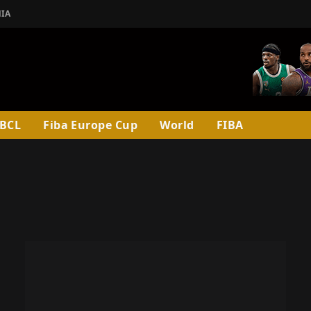
ΊΑ
BCL
Fiba Europe Cup
World
FIBA