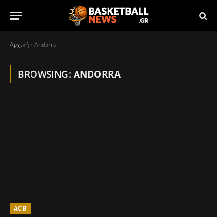
Αρχική
»
Andorra
BROWSING:
ANDORRA
ACB