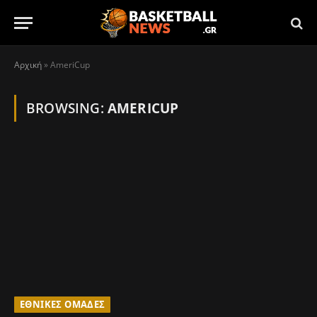
Αρχική
»
AmeriCup
BROWSING:
AMERICUP
ΕΘΝΙΚΈΣ ΟΜΆΔΕΣ