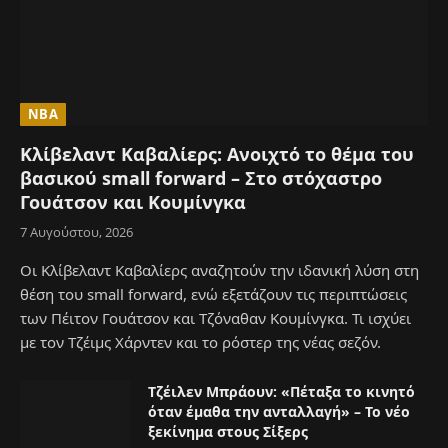
NBA
Κλίβελαντ Καβαλίερς: Ανοιχτό το θέμα του
βασικού small forward – Στο στόχαστρο
Γουάτσον και Κουμίνγκα
7 Αυγούστου, 2026
Οι Κλίβελαντ Καβαλίερς αναζητούν την ιδανική λύση στη
θέση του small forward, ενώ εξετάζουν τις περιπτώσεις
των Πέιτον Γουάτσον και Τζόναθαν Κουμίνγκα. Τι ισχύει
με τον Τζέιμς Χάρντεν και το ρόστερ της νέας σεζόν.
Τζέιλεν Μπράουν: «Πέταξα το κινητό
όταν έμαθα την ανταλλαγή» – Το νέο
ξεκίνημα στους Σίξερς