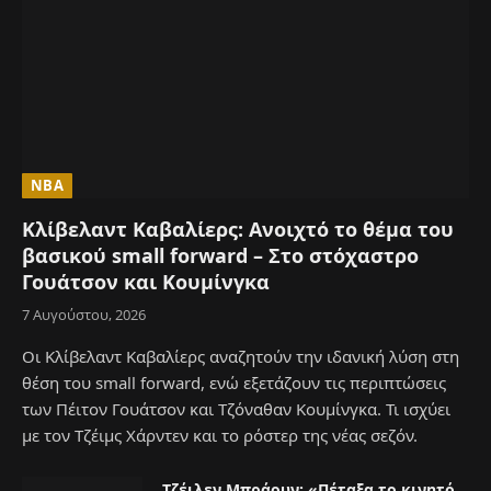
NBA
Κλίβελαντ Καβαλίερς: Ανοιχτό το θέμα του
βασικού small forward – Στο στόχαστρο
Γουάτσον και Κουμίνγκα
7 Αυγούστου, 2026
Οι Κλίβελαντ Καβαλίερς αναζητούν την ιδανική λύση στη
θέση του small forward, ενώ εξετάζουν τις περιπτώσεις
των Πέιτον Γουάτσον και Τζόναθαν Κουμίνγκα. Τι ισχύει
με τον Τζέιμς Χάρντεν και το ρόστερ της νέας σεζόν.
Τζέιλεν Μπράουν: «Πέταξα το κινητό