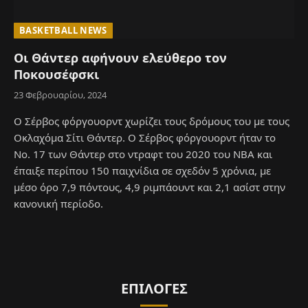
BASKETBALL NEWS
Οι Θάντερ αφήνουν ελεύθερο τον
Ποκουσέφσκι
23 Φεβρουαρίου, 2024
Ο Σέρβος φόργουορντ χωρίζει τους δρόμους του με τους
Οκλαχόμα Σίτι Θάντερ. Ο Σέρβος φόργουορντ ήταν το
Νο. 17 των Θάντερ στο ντραφτ του 2020 του ΝΒΑ και
έπαιξε περίπου 150 παιχνίδια σε σχεδόν 5 χρόνια, με
μέσο όρο 7,9 πόντους, 4,9 ριμπάουντ και 2,1 ασίστ στην
κανονική περίοδο.
ΕΠΙΛΟΓΈΣ