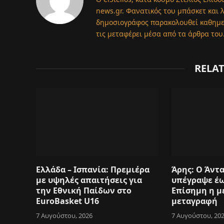
news.gr. Φανατικός του μπάσκετ και 
δημοσιογράφος παρακολουθεί καθημερι
τις μεταφέρει μέσα από τα άρθρα του
RELA
Ελλάδα – Ισπανία: Πρεμιέρα
Άρης: Ο Άντ
με υψηλές απαιτήσεις για
υπέγραψε έω
την Εθνική Παίδων στο
Επίσημη η μ
EuroBasket U16
μεταγραφή
7 Αυγούστου, 2026
7 Αυγούστου, 20