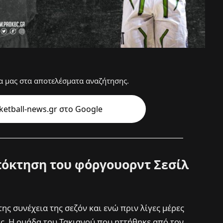
 μας στα αποτελέσματα αναζήτησης.
etball-news.gr στo Google
όκτηση του φόργουορντ Σεσίλ
της συνέχεια της σεζόν και ενώ πριν λίγες μέρες
. Η ομάδα του Τακιανού που ηττήθηκε από τον