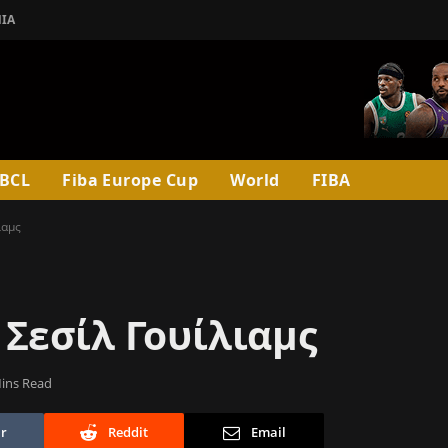
ΊΑ
BCL
Fiba Europe Cup
World
FIBA
ιαμς
Σεσίλ Γουίλιαμς
ins Read
r
Reddit
Email