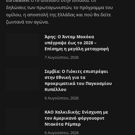
EuroBasket U16 απέναντι στην Ισπανία. Οι
δηλώσεις των πρωταγωνιστών, το πρόγραμμα του
ομίλου, η αποστολή της Ελλάδας και πού θα δείτε
ζωντανά τον αγώνα.
Άρης: Ο Άνταμ Μοκόκα
υπέγραψε έως το 2028 –
Επίσημη η μεγάλη μεταγραφή
7 Αυγούστου, 2026
Σερβία: Ο Γιόκιτς επιστρέφει
στην Εθνική για τα
προκριματικά του Παγκοσμίου
Κυπέλλου
6 Αυγούστου, 2026
ΚΑΟ Χαλκιδικής: Ενίσχυση με
τον Αμερικανό φόργουορντ
Ντακότα Ρέμπερ
6 Αυγούστου, 2026