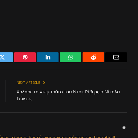
k
Twitter
Pinterest
LinkedIn
WhatsApp
Reddit
Email
NEXT ARTICLE
Χάλασε το ντεμπούτο του Ντοκ Ρίβερς ο Νίκολα
Γιόκιτς
Websit
ώρου, είναι ο ιδρυτής και αρχισυντάκτης του basketball-