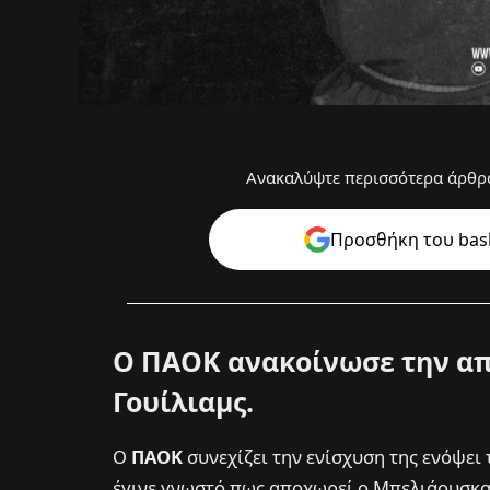
Ανακαλύψτε περισσότερα άρθρα
Προσθήκη του bask
Ο ΠΑΟΚ ανακοίνωσε την απ
Γουίλιαμς.
Ο
ΠΑΟΚ
συνεχίζει την ενίσχυση της ενόψει 
έγινε γνωστό πως αποχωρεί ο Μπελιάουσκας