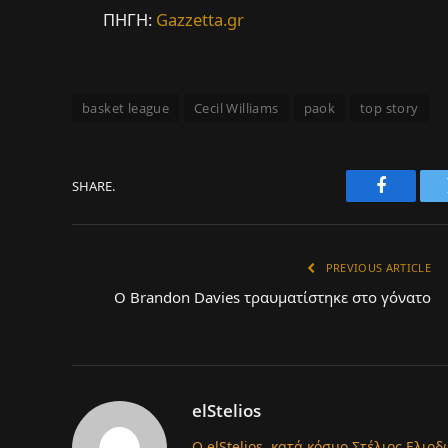
ΠΗΓΗ:
Gazzetta.gr
basket league
Cecil Williams
paok
top story
SHARE.
Faceboo
PREVIOUS ARTICLE
Ο Brandon Davies τραυματίστηκε στο γόνατο
elStelios
Ο elStelios, κατά κόσμο Στέλιος Ελιοδ