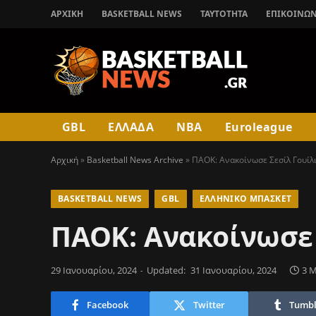
ΑΡΧΙΚΉ
BASKETBALL NEWS
ΤΑΥΤΟΤΗΤΑ
ΕΠΙΚΟΙΝΩΝ
GBL
ΕΛΛΑΔΑ
NBA
Euroleague
Αρχική
»
Basketball News Archive
»
ΠΑΟΚ: Ανακοίνωσε Σεσίλ Γουίλ
BASKETBALL NEWS
GBL
ΕΛΛΗΝΙΚΌ ΜΠΆΣΚΕΤ
ΠΑΟΚ: Ανακοίνωσε 
29 Ιανουαρίου, 2024
Updated:
31 Ιανουαρίου, 2024
3 M
Facebook
Twitter
Tumbl