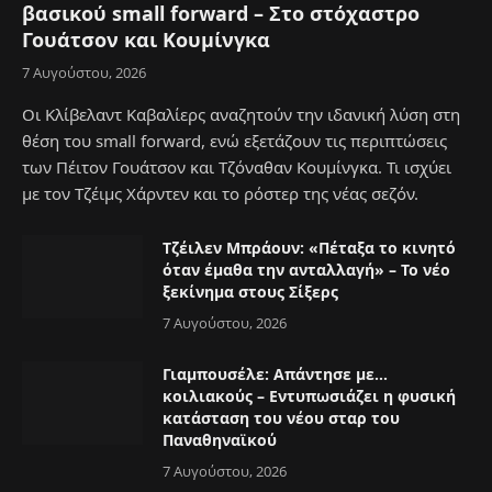
βασικού small forward – Στο στόχαστρο
Γουάτσον και Κουμίνγκα
7 Αυγούστου, 2026
Οι Κλίβελαντ Καβαλίερς αναζητούν την ιδανική λύση στη
θέση του small forward, ενώ εξετάζουν τις περιπτώσεις
των Πέιτον Γουάτσον και Τζόναθαν Κουμίνγκα. Τι ισχύει
με τον Τζέιμς Χάρντεν και το ρόστερ της νέας σεζόν.
Τζέιλεν Μπράουν: «Πέταξα το κινητό
όταν έμαθα την ανταλλαγή» – Το νέο
ξεκίνημα στους Σίξερς
7 Αυγούστου, 2026
Γιαμπουσέλε: Απάντησε με…
κοιλιακούς – Εντυπωσιάζει η φυσική
κατάσταση του νέου σταρ του
Παναθηναϊκού
7 Αυγούστου, 2026