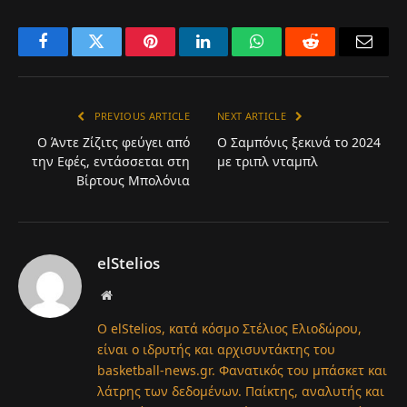
Facebook
Twitter
Pinterest
LinkedIn
WhatsApp
Reddit
Email
PREVIOUS ARTICLE
NEXT ARTICLE
Ο Άντε Ζίζιτς φεύγει από
Ο Σαμπόνις ξεκινά το 2024
την Εφές, εντάσσεται στη
με τριπλ νταμπλ
Βίρτους Μπολόνια
elStelios
Website
Ο elStelios, κατά κόσμο Στέλιος Ελιοδώρου,
είναι ο ιδρυτής και αρχισυντάκτης του
basketball-news.gr. Φανατικός του μπάσκετ και
λάτρης των δεδομένων. Παίκτης, αναλυτής και