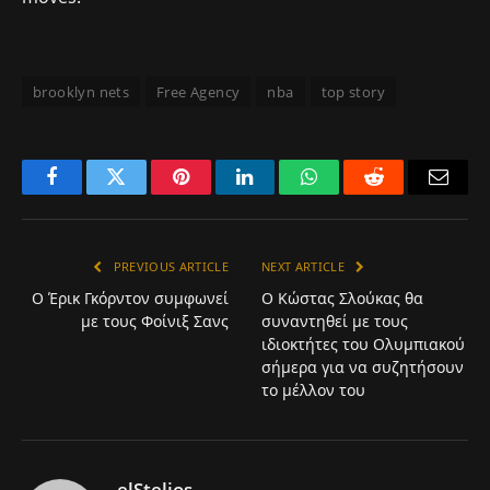
brooklyn nets
Free Agency
nba
top story
Facebook
Twitter
Pinterest
LinkedIn
WhatsApp
Reddit
Email
PREVIOUS ARTICLE
NEXT ARTICLE
Ο Έρικ Γκόρντον συμφωνεί
Ο Κώστας Σλούκας θα
με τους Φοίνιξ Σανς
συναντηθεί με τους
ιδιοκτήτες του Ολυμπιακού
σήμερα για να συζητήσουν
το μέλλον του
elStelios