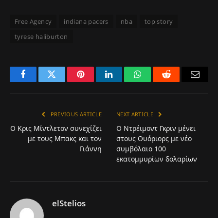
Free Agency
indiana pacers
nba
top story
tyrese haliburton
Facebook
Twitter
Pinterest
LinkedIn
WhatsApp
Reddit
Email
PREVIOUS ARTICLE
NEXT ARTICLE
Ο Κρις Μίντλετον συνεχίζει
Ο Ντρέιμοντ Γκριν μένει
με τους Μπακς και τον
στους Ουόριορς με νέο
Γιάννη
συμβόλαιο 100
εκατομμυρίων δολαρίων
elStelios