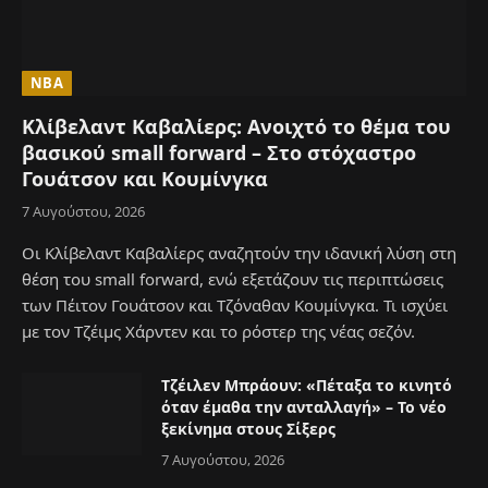
NBA
Κλίβελαντ Καβαλίερς: Ανοιχτό το θέμα του
βασικού small forward – Στο στόχαστρο
Γουάτσον και Κουμίνγκα
7 Αυγούστου, 2026
Οι Κλίβελαντ Καβαλίερς αναζητούν την ιδανική λύση στη
θέση του small forward, ενώ εξετάζουν τις περιπτώσεις
των Πέιτον Γουάτσον και Τζόναθαν Κουμίνγκα. Τι ισχύει
με τον Τζέιμς Χάρντεν και το ρόστερ της νέας σεζόν.
Τζέιλεν Μπράουν: «Πέταξα το κινητό
όταν έμαθα την ανταλλαγή» – Το νέο
ξεκίνημα στους Σίξερς
7 Αυγούστου, 2026