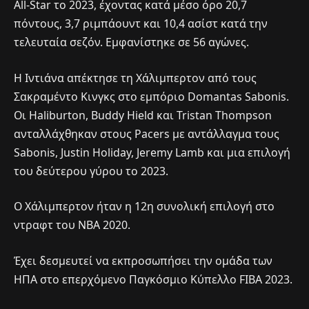
All-Star το 2023, έχοντας κατά μέσο όρο 20,7
πόντους, 3,7 ριμπάουντ και 10,4 ασίστ κατά την
τελευταία σεζόν. Εμφανίστηκε σε 56 αγώνες.
Η Ιντιάνα απέκτησε τη Χάλιμπερτον από τους
Σακραμέντο Κινγκς στο εμπόριο Domantas Sabonis.
Οι Haliburton, Buddy Hield και Tristan Thompson
ανταλλάχθηκαν στους Pacers με αντάλλαγμα τους
Sabonis, Justin Holiday, Jeremy Lamb και μια επιλογή
του δεύτερου γύρου το 2023.
Ο Χάλιμπερτον ήταν η 12η συνολική επιλογή στο
ντραφτ του NBA 2020.
Έχει δεσμευτεί να εκπροσωπήσει την ομάδα των
ΗΠΑ στο επερχόμενο Παγκόσμιο Κύπελλο FIBA 2023.