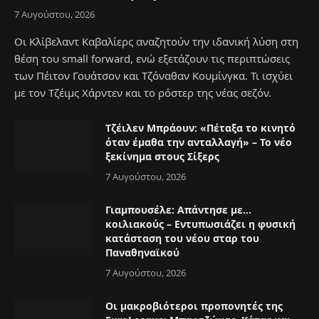
7 Αυγούστου, 2026
Οι Κλίβελαντ Καβαλίερς αναζητούν την ιδανική λύση στη
θέση του small forward, ενώ εξετάζουν τις περιπτώσεις
των Πέιτον Γουάτσον και Τζόναθαν Κουμίνγκα. Τι ισχύει
με τον Τζέιμς Χάρντεν και το ρόστερ της νέας σεζόν.
Τζέιλεν Μπράουν: «Πέταξα το κινητό
όταν έμαθα την ανταλλαγή» – Το νέο
ξεκίνημα στους Σίξερς
7 Αυγούστου, 2026
Γιαμπουσέλε: Απάντησε με…
κοιλιακούς – Εντυπωσιάζει η φυσική
κατάσταση του νέου σταρ του
Παναθηναϊκού
7 Αυγούστου, 2026
Οι μακροβιότεροι προπονητές της