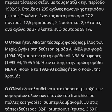
πέρασε τέσσερις σεζόν με τους Μάτζικ την περίοδο
1992-96. Έπαιξε σε 295 αγώνες κανονικής περιόδου
με τους Ορλάντο, έχοντας κατά μέσο όρο 27,2
πόντους, 12,5 ριμπάουντ, 2,4 ασίστ και 2,79 τάπες
ανά αγώνα σε 37,8 λεπτά, ενώ σούταρε 58,1%.
Ο O’Neal ήταν All-Star τέσσερις φορές ως μέλος των
Magic, βγήκε στη δεύτερη ομάδα All-NBA μία φορά
(1994-95) και στην τρίτη ομάδα All-NBA δύο φορές
(1993-94, 1995-96). Ήταν επίσης στην πρώτη ομάδα
NBA All-Rookie το 1992-93 καθώς ήταν ο Ρούκι της
Χρονιάς.
Ο O’Neal εξακολουθεί να κατατάσσεται μεταξύ των
κορυφαίων όλων των εποχών του franchise σε
πολλές κατηγορίες, συμπεριλαμβανομένων στις
τάπες (δεύτερος, 824), ριμπάουντ (τρίτος, 3.691),