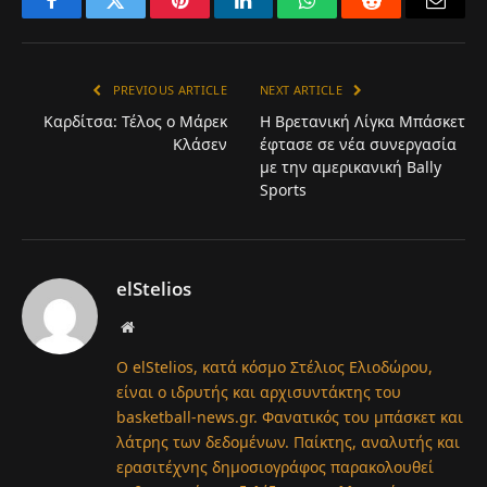
Facebook
Twitter
Pinterest
LinkedIn
WhatsApp
Reddit
Email
PREVIOUS ARTICLE
NEXT ARTICLE
Καρδίτσα: Τέλος ο Μάρεκ
Η Βρετανική Λίγκα Μπάσκετ
Κλάσεν
έφτασε σε νέα συνεργασία
με την αμερικανική Bally
Sports
elStelios
Website
Ο elStelios, κατά κόσμο Στέλιος Ελιοδώρου,
είναι ο ιδρυτής και αρχισυντάκτης του
basketball-news.gr. Φανατικός του μπάσκετ και
λάτρης των δεδομένων. Παίκτης, αναλυτής και
ερασιτέχνης δημοσιογράφος παρακολουθεί