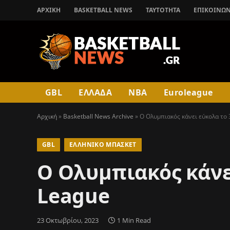
ΑΡΧΙΚΉ
BASKETBALL NEWS
ΤΑΥΤΟΤΗΤΑ
ΕΠΙΚΟΙΝΩΝ
GBL
ΕΛΛΑΔΑ
NBA
Euroleague
Αρχική
»
Basketball News Archive
»
Ο Ολυμπιακός κάνει εύκολα το 
GBL
ΕΛΛΗΝΙΚΌ ΜΠΆΣΚΕΤ
Ο Ολυμπιακός κάνει
League
23 Οκτωβρίου, 2023
1 Min Read