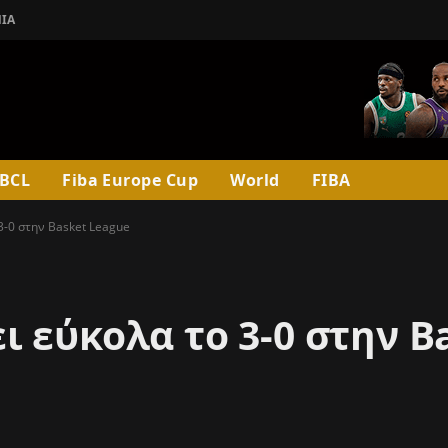
ΊΑ
BCL
Fiba Europe Cup
World
FIBA
3-0 στην Basket League
 εύκολα το 3-0 στην B