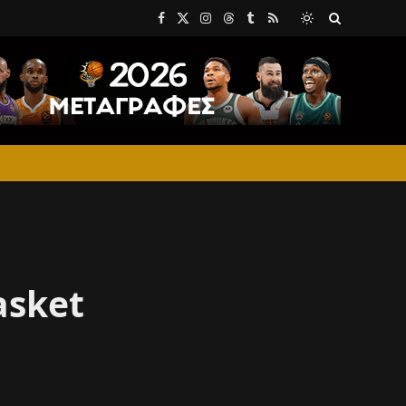
Facebook
X
Instagram
Threads
Tumblr
RSS
(Twitter)
asket