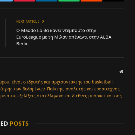
k
Twitter
Pinterest
LinkedIn
WhatsApp
Reddit
Email
NEXT ARTICLE
Ο Maodo Lo θα κάνει ντεμπούτο στην
EuroLeague με τη Μίλαν απέναντι στην ALBA
Berlin
Websit
ώρου, είναι ο ιδρυτής και αρχισυντάκτης του basketball-
λάτρης των δεδομένων. Παίκτης, αναλυτής και ερασιτέχνης
νά τις εξελίξεις στο ελληνικό και διεθνές μπάσκετ και σας
.
TED
POSTS