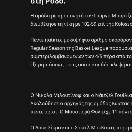
στη Ρόδο.
Η ομάδα με προπονητή τον Γιώργο Μπαρτζώ
διευθέτησε τη νίκη με 102-59 επί της Koloss
Πέντε παίκτες με διψήφιο αριθμό σκοράρον
Regular Season της Basket League παρουσία
συμπεριλαμβανομένων των 4/5 πέρα από το
έξι ριμπάουντ, τρεις ασίστ και δύο κλεψίματ
Ο Νίκολα Μιλουτίνοφ και ο Νάιτζελ Γουίλια
Ακολούθησε ο αρχηγός της ομάδας Κώστας Π
πέντε ασίστ. Ο Μουσταφά Φολ είχε 11 πόντο
Ο Λουκ Σίκμα και ο Σακίελ ΜακΚίσιτς παρέμ