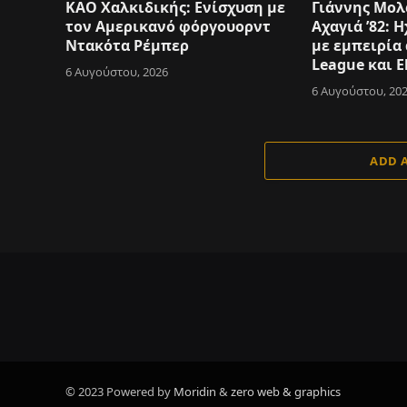
ΚΑΟ Χαλκιδικής: Ενίσχυση με
Γιάννης Μολ
τον Αμερικανό φόργουορντ
Αχαγιά ’82:
Ντακότα Ρέμπερ
με εμπειρία
League και E
6 Αυγούστου, 2026
6 Αυγούστου, 20
ADD 
© 2023 Powered by
Moridin
&
zero web & graphics