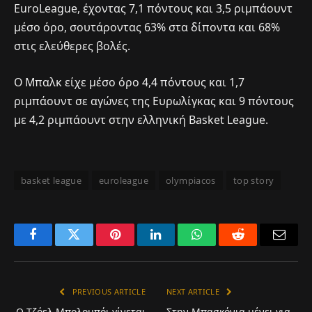
EuroLeague, έχοντας 7,1 πόντους και 3,5 ριμπάουντ
μέσο όρο, σουτάροντας 63% στα δίποντα και 68%
στις ελεύθερες βολές.
Ο Μπαλκ είχε μέσο όρο 4,4 πόντους και 1,7
ριμπάουντ σε αγώνες της Ευρωλίγκας και 9 πόντους
με 4,2 ριμπάουντ στην ελληνική Basket League.
basket league
euroleague
olympiacos
top story
Facebook
Twitter
Pinterest
LinkedIn
WhatsApp
Reddit
Email
PREVIOUS ARTICLE
NEXT ARTICLE
Ο Τζόελ Μπολομπόι γίνεται
Στην Μπασκόνια μένει για