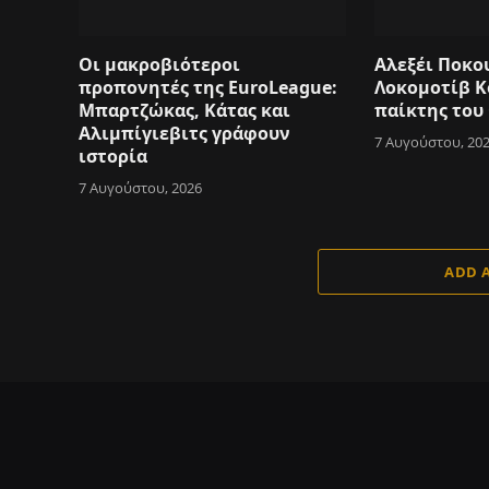
Οι μακροβιότεροι
Αλεξέι Ποκο
προπονητές της EuroLeague:
Λοκομοτίβ 
Μπαρτζώκας, Κάτας και
παίκτης του
Αλιμπίγιεβιτς γράφουν
7 Αυγούστου, 20
ιστορία
7 Αυγούστου, 2026
ADD 