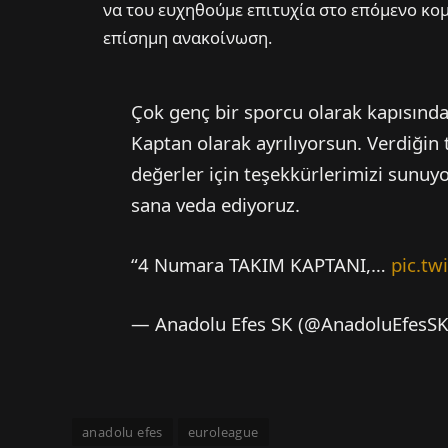
να του ευχηθούμε επιτυχία στο επόμενο κομ
επίσημη ανακοίνωση.
Çok genç bir sporcu olarak kapısından
Kaptan olarak ayrılıyorsun. Verdiğin
değerler için teşekkürlerimizi sunuyo
sana veda ediyoruz.
“4 Numara TAKIM KAPTANI,…
pic.tw
— Anadolu Efes SK (@AnadoluEfesS
anadolu efes
euroleague