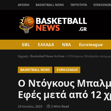
ΑΡΧΙΚΉ
BASKETBALL NEWS
ΤΑΥΤΟΤΗΤΑ
ΕΠΙΚΟΙΝΩΝ
GBL
ΕΛΛΑΔΑ
NBA
Euroleague
Αρχική
»
Basketball News Archive
»
Ο Ντόγκους Μπαλμπάι αποχωρε
BASKETBALL NEWS
EUROLEAGUE
Ο Ντόγκους Μπαλμ
Εφές μετά από 12 χ
23 Ιουνίου, 2023
2 Mins Read