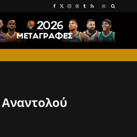
Facebook
X
Instagram
Threads
Tumblr
RSS
(Twitter)
 Αναντολού