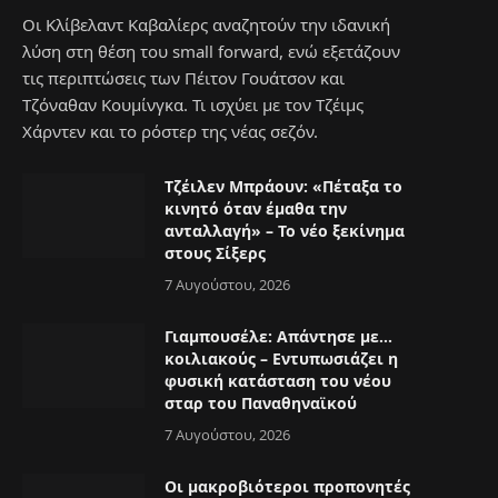
Οι Κλίβελαντ Καβαλίερς αναζητούν την ιδανική
λύση στη θέση του small forward, ενώ εξετάζουν
τις περιπτώσεις των Πέιτον Γουάτσον και
Τζόναθαν Κουμίνγκα. Τι ισχύει με τον Τζέιμς
Χάρντεν και το ρόστερ της νέας σεζόν.
Τζέιλεν Μπράουν: «Πέταξα το
κινητό όταν έμαθα την
ανταλλαγή» – Το νέο ξεκίνημα
στους Σίξερς
7 Αυγούστου, 2026
e
Γιαμπουσέλε: Απάντησε με…
κοιλιακούς – Εντυπωσιάζει η
φυσική κατάσταση του νέου
σταρ του Παναθηναϊκού
7 Αυγούστου, 2026
Οι μακροβιότεροι προπονητές