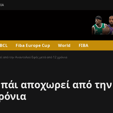
ΊΑ
BCL
Fiba Europe Cup
World
FIBA
ί από την Αναντολού Εφές μετά από 12 χρόνια
πάι αποχωρεί από την
ρόνια