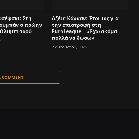
υσέφσκι: Στη
Αζέια Κάνααν: Έτοιμος για
Κουμπάν ο πρώην
την επιστροφή στη
 Ολυμπιακού
EuroLeague – «Έχω ακόμα
πολλά να δώσω»
26
7 Αυγούστου, 2026
A COMMENT