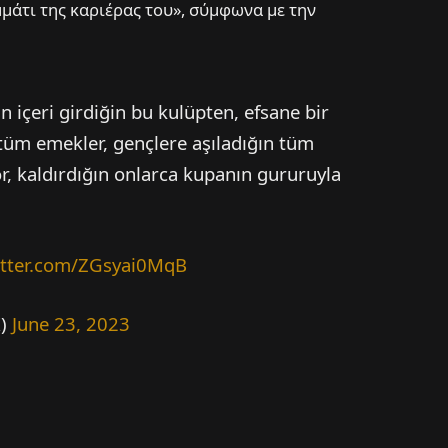
μάτι της καριέρας του», σύμφωνα με την
 içeri girdiğin bu kulüpten, efsane bir
 tüm emekler, gençlere aşıladığın tüm
r, kaldırdığın onlarca kupanın gururuyla
itter.com/ZGsyai0MqB
K)
June 23, 2023