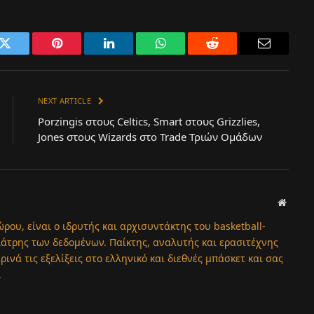
k
Twitter
Pinterest
LinkedIn
WhatsApp
Reddit
Email
NEXT ARTICLE
Porzingis στους Celtics, Smart στους Grizzlies,
Jones στους Wizards στο Trade Τριών Ομάδων
Websit
ώρου, είναι ο ιδρυτής και αρχισυντάκτης του basketball-
λάτρης των δεδομένων. Παίκτης, αναλυτής και ερασιτέχνης
νά τις εξελίξεις στο ελληνικό και διεθνές μπάσκετ και σας
.