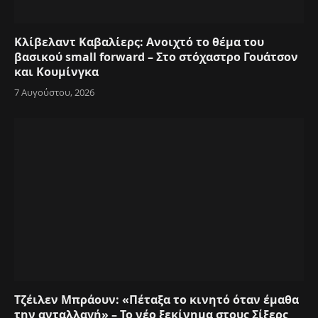
Κλίβελαντ Καβαλίερς: Ανοιχτό το θέμα του
βασικού small forward – Στο στόχαστρο Γουάτσον
και Κουμίνγκα
7 Αυγούστου, 2026
Τζέιλεν Μπράουν: «Πέταξα το κινητό όταν έμαθα
την ανταλλαγή» – Το νέο ξεκίνημα στους Σίξερς