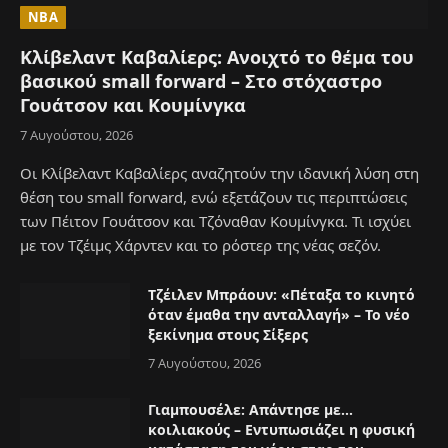
NBA
Κλίβελαντ Καβαλίερς: Ανοιχτό το θέμα του
βασικού small forward – Στο στόχαστρο
Γουάτσον και Κουμίνγκα
7 Αυγούστου, 2026
Οι Κλίβελαντ Καβαλίερς αναζητούν την ιδανική λύση στη
θέση του small forward, ενώ εξετάζουν τις περιπτώσεις
των Πέιτον Γουάτσον και Τζόναθαν Κουμίνγκα. Τι ισχύει
με τον Τζέιμς Χάρντεν και το ρόστερ της νέας σεζόν.
Τζέιλεν Μπράουν: «Πέταξα το κινητό
όταν έμαθα την ανταλλαγή» – Το νέο
ξεκίνημα στους Σίξερς
7 Αυγούστου, 2026
Γιαμπουσέλε: Απάντησε με…
κοιλιακούς – Εντυπωσιάζει η φυσική