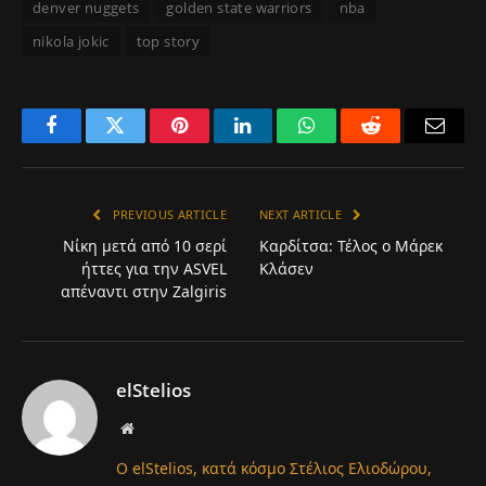
denver nuggets
golden state warriors
nba
nikola jokic
top story
Facebook
Twitter
Pinterest
LinkedIn
WhatsApp
Reddit
Email
PREVIOUS ARTICLE
NEXT ARTICLE
Νίκη μετά από 10 σερί
Καρδίτσα: Τέλος ο Μάρεκ
ήττες για την ASVEL
Κλάσεν
απέναντι στην Zalgiris
elStelios
Website
Ο elStelios, κατά κόσμο Στέλιος Ελιοδώρου,