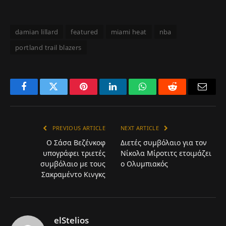
damian lillard
featured
miami heat
nba
portland trail blazers
Facebook
Twitter
Pinterest
LinkedIn
WhatsApp
Reddit
Email
PREVIOUS ARTICLE
NEXT ARTICLE
Ο Σάσα Βεζένκοφ
Διετές συμβόλαιο για τον
υπογράφει τριετές
Νίκολα Μίροτιτς ετοιμάζει
συμβόλαιο με τους
ο Ολυμπιακός
Σακραμέντο Κινγκς
elStelios