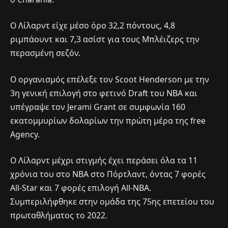
Ο Λίλαρντ είχε μέσο όρο 32,2 πόντους, 4,8
ριμπάουντ και 7,3 ασίστ για τους Μπλέιζερς την
περασμένη σεζόν.
Ο οργανισμός επέλεξε τον Scoot Henderson με την
3η γενική επιλογή στο φετινό Draft του ΝΒΑ και
υπέγραψε τον Jerami Grant σε συμφωνία 160
εκατομμυρίων δολαρίων την πρώτη μέρα της free
Agency.
Ο Λίλαρντ μέχρι στιγμής έχει περάσει όλα τα 11
χρόνια του στο ΝΒΑ στο Πόρτλαντ, όντας 7 φορές
All-Star και 7 φορές επιλογή All-NBA.
Συμπεριλήφθηκε στην ομάδα της 75ης επετείου του
πρωταθλήματος το 2022.