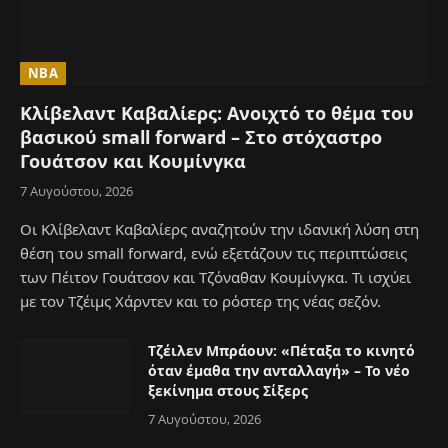
NBA
Κλίβελαντ Καβαλίερς: Ανοιχτό το θέμα του
βασικού small forward – Στο στόχαστρο
Γουάτσον και Κουμίνγκα
7 Αυγούστου, 2026
Οι Κλίβελαντ Καβαλίερς αναζητούν την ιδανική λύση στη
θέση του small forward, ενώ εξετάζουν τις περιπτώσεις
των Πέιτον Γουάτσον και Τζόναθαν Κουμίνγκα. Τι ισχύει
με τον Τζέιμς Χάρντεν και το ρόστερ της νέας σεζόν.
Τζέιλεν Μπράουν: «Πέταξα το κινητό
όταν έμαθα την ανταλλαγή» – Το νέο
ξεκίνημα στους Σίξερς
7 Αυγούστου, 2026