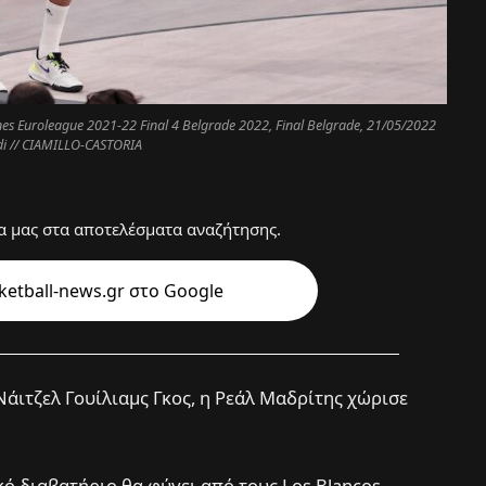
ines Euroleague 2021-22 Final 4 Belgrade 2022, Final Belgrade, 21/05/2022
i // CIAMILLO-CASTORIA
 μας στα αποτελέσματα αναζήτησης.
etball-news.gr στo Google
Νάιτζελ Γουίλιαμς Γκος, η Ρεάλ Μαδρίτης χώρισε
ό διαβατήριο θα φύγει από τους Los Blancos