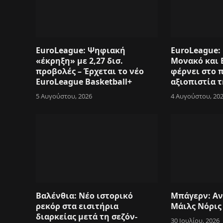
EuroLeague: Ψηφιακή
EuroLeague: 
«έκρηξη» με 2,27 δισ.
Μονακό και 
προβολές – Έρχεται το νέο
φέρνει στο 
EuroLeague Basketball+
αξιοπιστία 
5 Αυγούστου, 2026
4 Αυγούστου, 20
Βαλένθια: Νέο ιστορικό
Μπάγερν: Αν
ρεκόρ στα εισιτήρια
Μάιλς Νόρις
διαρκείας μετά τη σεζόν-
30 Ιουλίου, 2026