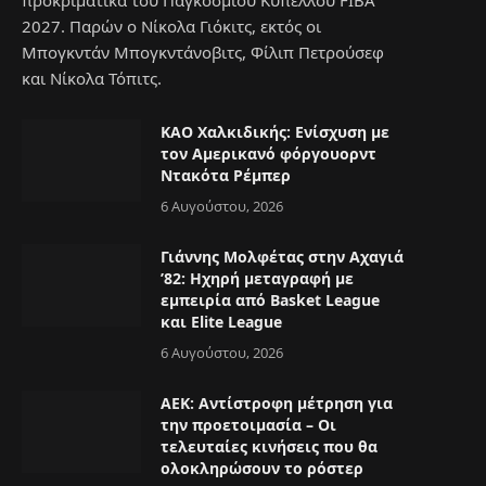
προκριματικά του Παγκοσμίου Κυπέλλου FIBA
2027. Παρών ο Νίκολα Γιόκιτς, εκτός οι
Μπογκντάν Μπογκντάνοβιτς, Φίλιπ Πετρούσεφ
και Νίκολα Τόπιτς.
ΚΑΟ Χαλκιδικής: Ενίσχυση με
τον Αμερικανό φόργουορντ
Ντακότα Ρέμπερ
e
6 Αυγούστου, 2026
Γιάννης Μολφέτας στην Αχαγιά
’82: Ηχηρή μεταγραφή με
εμπειρία από Basket League
και Elite League
6 Αυγούστου, 2026
ΑΕΚ: Αντίστροφη μέτρηση για
την προετοιμασία – Οι
τελευταίες κινήσεις που θα
ολοκληρώσουν το ρόστερ