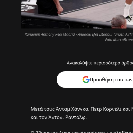
Randolph Anthony Real Madrid - Anadolu Efes Istanbul Turkish Airl
Foto MarcoBrond
Ανακαλύψτε περισσότερα άρθρα
Προσθήκη του bask
Μετά τους Άνταμ Χάνγκα, Πετρ Κορνέλι και 
και τον Άντονι Ράντολφ.
Ο 33χρονος Αμερικανός παίκτης με σλοβενικ