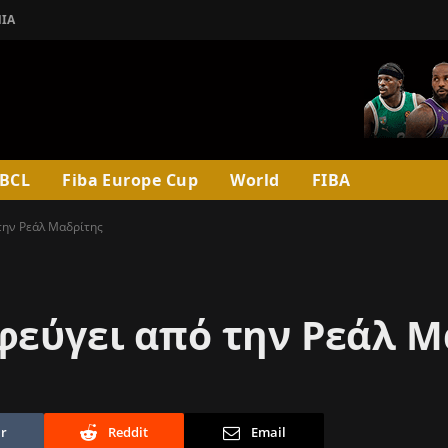
ΊΑ
BCL
Fiba Europe Cup
World
FIBA
την Ρεάλ Μαδρίτης
φεύγει από την Ρεάλ Μ
r
Reddit
Email