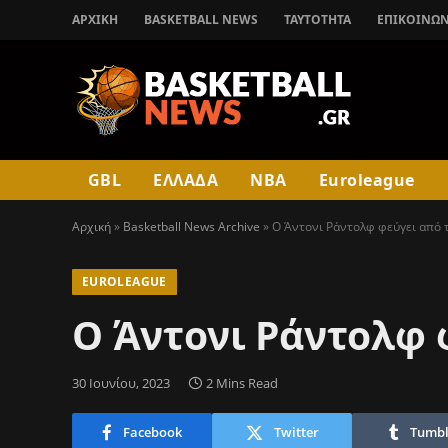
ΑΡΧΙΚΉ
BASKETBALL NEWS
ΤΑΥΤΟΤΗΤΑ
ΕΠΙΚΟΙΝΩΝ
GBL
ΕΛΛΑΔΑ
NBA
Euroleague
Αρχική
»
Basketball News Archive
»
Ο Άντονι Ράντολφ φεύγει από 
EUROLEAGUE
Ο Άντονι Ράντολφ 
30 Ιουνίου, 2023
2 Mins Read
Facebook
Twitter
Tumbl