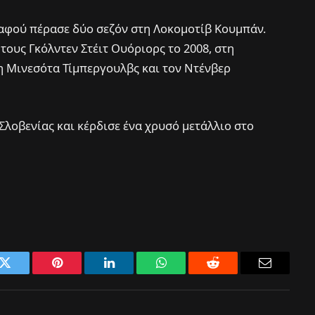
αφού πέρασε δύο σεζόν στη Λοκομοτίβ Κουμπάν.
τους Γκόλντεν Στέιτ Ουόριορς το 2008, στη
τη Μινεσότα Τίμπεργουλβς και τον Ντένβερ
λοβενίας και κέρδισε ένα χρυσό μετάλλιο στο
k
Twitter
Pinterest
LinkedIn
WhatsApp
Reddit
Email