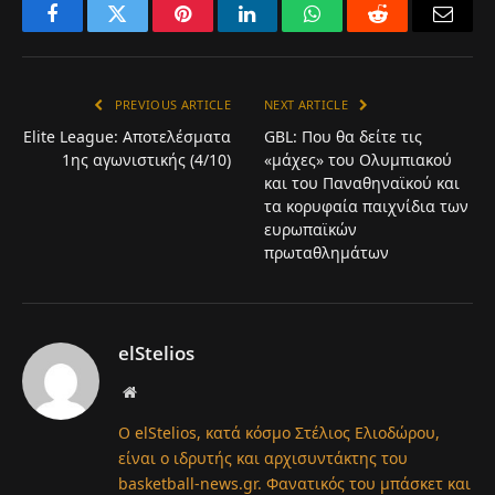
Facebook
Twitter
Pinterest
LinkedIn
WhatsApp
Reddit
Email
PREVIOUS ARTICLE
NEXT ARTICLE
Elite League: Αποτελέσματα
GBL: Που θα δείτε τις
1ης αγωνιστικής (4/10)
«μάχες» του Ολυμπιακού
και του Παναθηναϊκού και
τα κορυφαία παιχνίδια των
ευρωπαϊκών
πρωταθλημάτων
elStelios
Website
Ο elStelios, κατά κόσμο Στέλιος Ελιοδώρου,
είναι ο ιδρυτής και αρχισυντάκτης του
basketball-news.gr. Φανατικός του μπάσκετ και