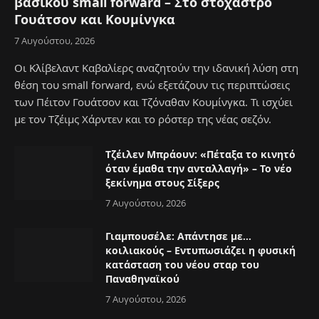
βασικού small forward – Στο στόχαστρο
Γουάτσον και Κουμίνγκα
7 Αυγούστου, 2026
Οι Κλίβελαντ Καβαλίερς αναζητούν την ιδανική λύση στη
θέση του small forward, ενώ εξετάζουν τις περιπτώσεις
των Πέιτον Γουάτσον και Τζόναθαν Κουμίνγκα. Τι ισχύει
με τον Τζέιμς Χάρντεν και το ρόστερ της νέας σεζόν.
Τζέιλεν Μπράουν: «Πέταξα το κινητό
όταν έμαθα την ανταλλαγή» – Το νέο
ξεκίνημα στους Σίξερς
7 Αυγούστου, 2026
Γιαμπουσέλε: Απάντησε με…
κοιλιακούς – Εντυπωσιάζει η φυσική
κατάσταση του νέου σταρ του
Παναθηναϊκού
7 Αυγούστου, 2026