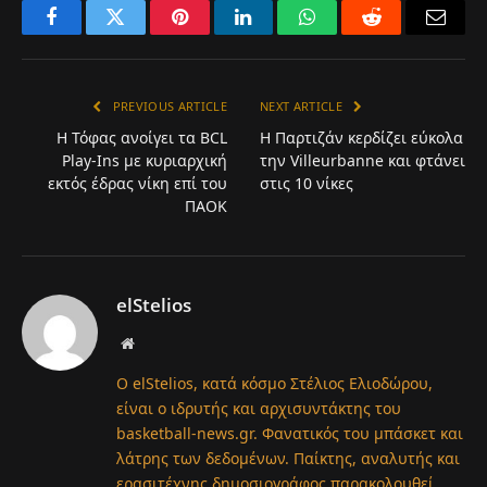
Facebook
Twitter
Pinterest
LinkedIn
WhatsApp
Reddit
Email
PREVIOUS ARTICLE
NEXT ARTICLE
Η Τόφας ανοίγει τα BCL
Η Παρτιζάν κερδίζει εύκολα
Play-Ins με κυριαρχική
την Villeurbanne και φτάνει
εκτός έδρας νίκη επί του
στις 10 νίκες
ΠΑΟΚ
elStelios
Website
Ο elStelios, κατά κόσμο Στέλιος Ελιοδώρου,
είναι ο ιδρυτής και αρχισυντάκτης του
basketball-news.gr. Φανατικός του μπάσκετ και
λάτρης των δεδομένων. Παίκτης, αναλυτής και
ερασιτέχνης δημοσιογράφος παρακολουθεί