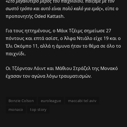
«
Στο μεγαλύτερο μέρος του παιχνιδιού, παίξαμε με τον
σωστό τρόπο και αυτό είναι πολύ καλό για εμάς
», είπε ο
προπονητής Oded Kattash.
Για τους ηττημένους, ο Μάικ Τζέιμς σημείωσε 27
πόντους και επτά ασίστ, ο Άλφα Ντιάλο είχε 19 και ο
Έλι Οκόμπο 11, αλλά η άμυνα ήταν το θέμα σε όλο το
παιχνίδι.
Οι Τζόρνταν Λόιντ και Μάθιου Στράζελ της Μονακό
έχασαν τον αγώνα λόγω τραυματισμών.
Bonzie Colson
euroleague
maccabi tel aviv
monaco
top story