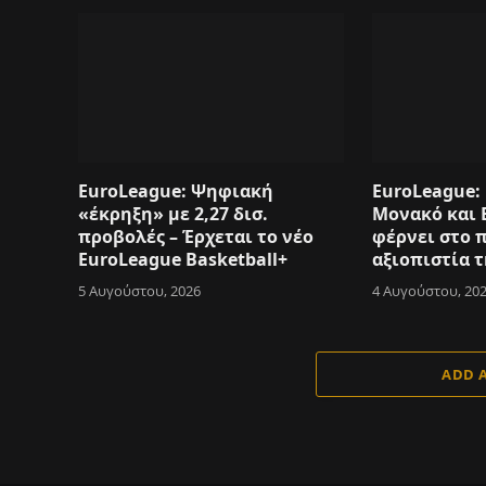
EuroLeague: Ψηφιακή
EuroLeague: 
«έκρηξη» με 2,27 δισ.
Μονακό και 
προβολές – Έρχεται το νέο
φέρνει στο 
EuroLeague Basketball+
αξιοπιστία 
5 Αυγούστου, 2026
4 Αυγούστου, 20
ADD 