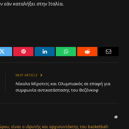
ν εάν καταλήξει στην Ιταλία.
k
Twitter
Pinterest
LinkedIn
WhatsApp
Reddit
Email
NEXT ARTICLE
Νίκολα Μίροτιτς και Ολυμπιακός σε επαφή για
συμφωνία αντικατάστασης του Βεζένκοφ
Websit
ώρου, είναι ο ιδρυτής και αρχισυντάκτης του basketball-