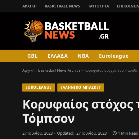
ΑΡΧΙΚΉ
BASKETBALL NEWS
ΤΑΥΤΟΤΗΤΑ
ΕΠΙΚΟΙΝΩΝ
GBL
ΕΛΛΑΔΑ
NBA
Euroleague
Αρχική
»
Basketball News Archive
»
Κορυφαίος στόχος του Παναθη
EUROLEAGUE
ΕΛΛΗΝΙΚΌ ΜΠΆΣΚΕΤ
Κορυφαίος στόχος 
Τόμπσον
27 Ιουνίου, 2023
Updated:
27 Ιουνίου, 2023
1 Min Read