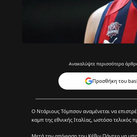
Ανακαλύψτε περισσότερα άρθρα
Προσθήκη του bask
Ο Ντάριους Τόμπσον αναμένεται να επιστρ
καμπ της εθνικής Ιταλίας, ωστόσο τελικός π
Μετά την απόφαση του Κέβιν Πάντερ να υπ