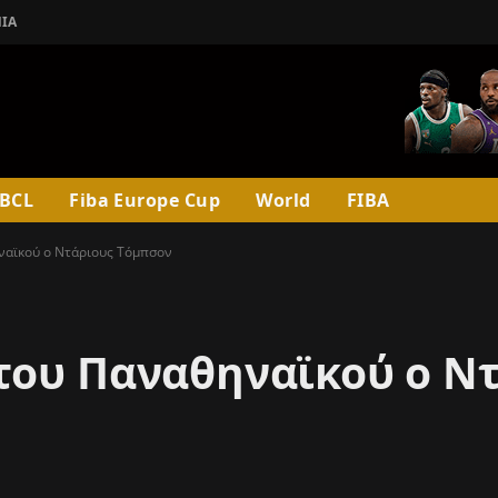
ΊΑ
BCL
Fiba Europe Cup
World
FIBA
ναϊκού ο Ντάριους Τόμπσον
του Παναθηναϊκού ο Ν