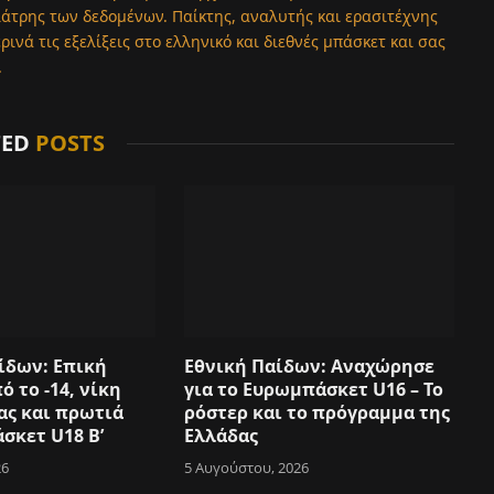
λάτρης των δεδομένων. Παίκτης, αναλυτής και ερασιτέχνης
νά τις εξελίξεις στο ελληνικό και διεθνές μπάσκετ και σας
.
TED
POSTS
ίδων: Επική
Εθνική Παίδων: Αναχώρησε
 το -14, νίκη
για το Ευρωμπάσκετ U16 – Το
ας και πρωτιά
ρόστερ και το πρόγραμμα της
σκετ U18 Β’
Ελλάδας
26
5 Αυγούστου, 2026