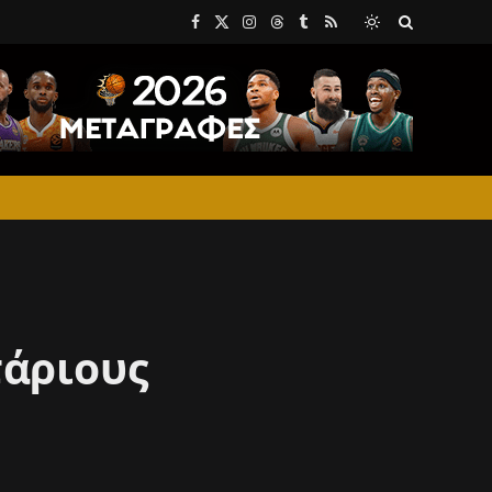
Facebook
X
Instagram
Threads
Tumblr
RSS
(Twitter)
τάριους