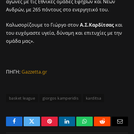
αγώνες με τις Εθνικές ομάδες Εφήβων και Νέων
Ανδρών, με 265 πόντους στο ενεργητικό του.
Καλωσορίζουμε το Γιώργο στον
Α.Σ.Καρδίτσας
και
του ευχόμαστε υγεία, δύναμη και επιτυχίες με την
ομάδα μας».
ΠΗΓΗ:
Gazzetta.gr
basket league
giorgos kamperidis
karditsa
Facebook
Twitter
Pinterest
LinkedIn
WhatsApp
Reddit
Email