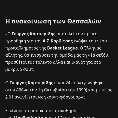
H ανακοίνωση των Θεσσαλών
«Ο
Γιώργος Καμπερίδης
αποτελεί την πρώτη
προσθήκη για τον
Α.Σ.Καρδίτσας
ενόψει του νέου
πρωταθλήματος της
Basket League
. O Έλληνας
αθλητής, θα ενισχύσει την ομάδα μας τη νέα σεζόν,
προσθέτοντας ταλέντο αλλά και ικανότητα στο
μακρινό σουτ.
Ο
Γιώργος Καμπερίδης
είναι 24 ετών (γεννήθηκε
στην Αθήνα την 1η Οκτωβρίου του 1999) και με ύψος
2.01 αγωνίζεται ως γκαρντ-φόργουορντ.
Ξεκίνησε το μπάσκετ στις ακαδημίες
του
Μανδραϊκού
και στα 17 του μεταπήδησε