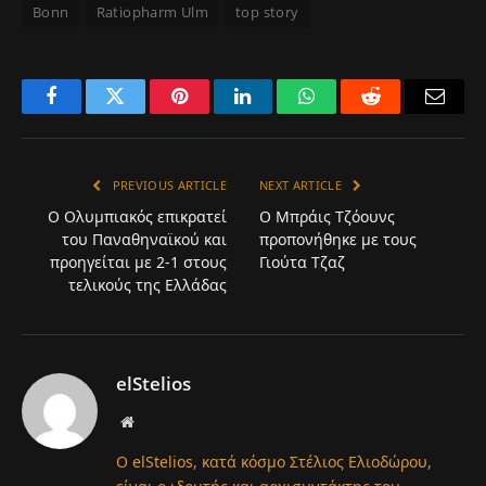
Bonn
Ratiopharm Ulm
top story
Facebook
Twitter
Pinterest
LinkedIn
WhatsApp
Reddit
Email
PREVIOUS ARTICLE
NEXT ARTICLE
Ο Ολυμπιακός επικρατεί
Ο Μπράις Τζόουνς
του Παναθηναϊκού και
προπονήθηκε με τους
προηγείται με 2-1 στους
Γιούτα Τζαζ
τελικούς της Ελλάδας
elStelios
Website
Ο elStelios, κατά κόσμο Στέλιος Ελιοδώρου,