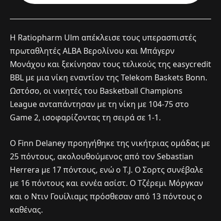
Η Ratiopharm Ulm απέκλεισε τους υπερασπιστές
πρωταθλητές ALBA Βερολίνου και Μπάγερν
Μονάχου και ξεκίνησαν τους τελικούς της easycredit
BBL με μια νίκη εναντίον της Telekom Baskets Bonn.
Ωστόσο, οι νικητές του Basketball Champions
League ανταπάντησαν με τη νίκη με 104-75 στο
Game 2, ισοφαρίζοντας τη σειρά σε 1-1.
Ο Finn Delaney προηγήθηκε της νικήτριας ομάδας με
25 πόντους, ακολουθούμενος από τον Sebastian
Herrera με 17 πόντους, ενώ ο T.J. Ο Σορτς συνέβαλε
με 16 πόντους και εννέα ασίστ. Ο Τζέρεμι Μόργκαν
και ο Ντιν Γουίλιαμς πρόσθεσαν από 13 πόντους ο
καθένας.