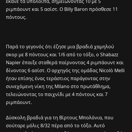
έκανε τα υπόλοιπα, σημειώνοντας 10 με 5
ριμπάουντ και 5 ασίστ. Ο Billy Baron πρόσθεσε 11
πόντους.
Παρά το γεγονός ότι έζησε μια βραδιά χαμηλού
σκορ με 8 πόντους και 1/6 από το τόξο, ο Shabazz
Napier έπαιξε σταθερά παίρνοντας 4 ριμπάουντ και
δίνοντας 6 ασίστ. Ο αρχηγός της ομάδας Nicolò Melli
ήταν επίσης ένας τεράστιος παράγοντας στην
συνεχόμενη νίκη της Milano στο πρωτάθλημα,
τελειώνοντας το παιχνίδι με 4 πόντους και 7
ριμπάουντ.
Δύσκολη βραδιά για τη Βίρτους Μπολόνια, που
σούταρε μόλις 8/32 πέρα από το τόξο. Αυτό