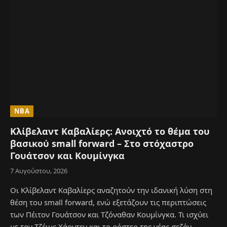
NBA
Κλίβελαντ Καβαλίερς: Ανοιχτό το θέμα του
βασικού small forward – Στο στόχαστρο
Γουάτσον και Κουμίνγκα
7 Αυγούστου, 2026
Οι Κλίβελαντ Καβαλίερς αναζητούν την ιδανική λύση στη
θέση του small forward, ενώ εξετάζουν τις περιπτώσεις
των Πέιτον Γουάτσον και Τζόναθαν Κουμίνγκα. Τι ισχύει
με τον Τζέιμς Χάρντεν και το ρόστερ της νέας σεζόν.