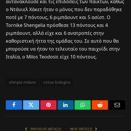
αντανακλούσε και τις επιδόσεις των παικτών, καθώς
ο Ντάνιελ Χάκετ ήταν ο μόνος που δεν παραδόθηκε
ποτέ με 7 πόντους, 6 ριμπάουντ και 5 ασίστ. Ο
Tornike Shengelia πρόσθεσε 13 πόντους και 4
ριμπάουντ, αλλά είχε και 6 ανατροπές στην
καθοριστική ήττα της ομάδας του. Σε αυτό που θα
μπορούσε να ήταν το τελευταίο του παιχνίδι στην
Ιταλία, ο Milos Teodosic είχε 10 πόντους.
olimpia milano
virtus bologna
Facebook
Twitter
Pinterest
LinkedIn
WhatsApp
Reddit
Email
PREVIOUS ARTICLE
NEXT ARTICLE