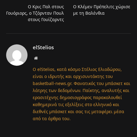
Ο Κρις Πολ στους
Ο Κλέμεν Πρέπελιτς χώρισε
Γουόριορς, ο Τζόρνταν Πουλ
με τη Βαλένθια
στους Γουίζαρντς
elStelios
Website
Ο elStelios, κατά κόσμο Στέλιος Ελιοδώρου,
είναι ο ιδρυτής και αρχισυντάκτης του
basketball-news.gr. Φανατικός του μπάσκετ και
λάτρης των δεδομένων. Παίκτης, αναλυτής και
ερασιτέχνης δημοσιογράφος παρακολουθεί
καθημερινά τις εξελίξεις στο ελληνικό και
διεθνές μπάσκετ και σας τις μεταφέρει μέσα
από τα άρθρα του.