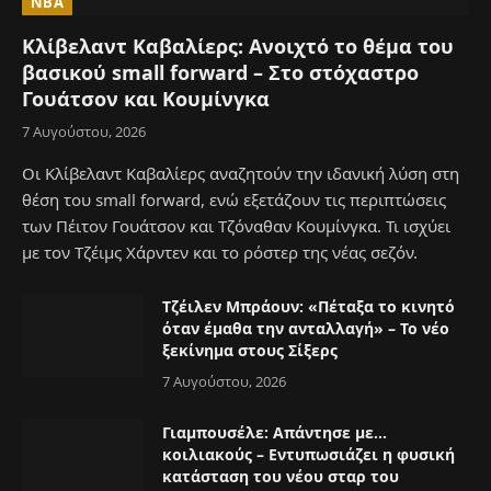
NBA
Κλίβελαντ Καβαλίερς: Ανοιχτό το θέμα του
βασικού small forward – Στο στόχαστρο
Γουάτσον και Κουμίνγκα
7 Αυγούστου, 2026
Οι Κλίβελαντ Καβαλίερς αναζητούν την ιδανική λύση στη
θέση του small forward, ενώ εξετάζουν τις περιπτώσεις
των Πέιτον Γουάτσον και Τζόναθαν Κουμίνγκα. Τι ισχύει
με τον Τζέιμς Χάρντεν και το ρόστερ της νέας σεζόν.
Τζέιλεν Μπράουν: «Πέταξα το κινητό
όταν έμαθα την ανταλλαγή» – Το νέο
ξεκίνημα στους Σίξερς
7 Αυγούστου, 2026
Γιαμπουσέλε: Απάντησε με…
κοιλιακούς – Εντυπωσιάζει η φυσική
κατάσταση του νέου σταρ του