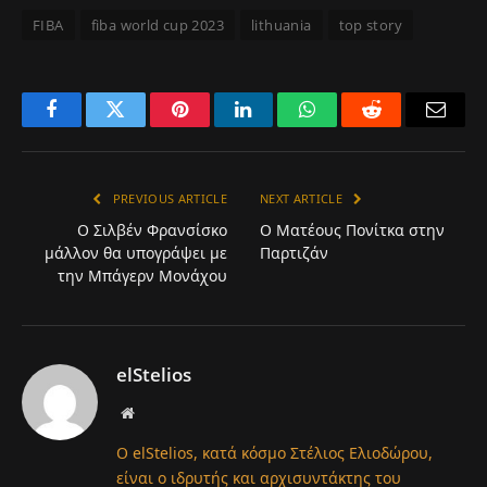
FIBA
fiba world cup 2023
lithuania
top story
Facebook
Twitter
Pinterest
LinkedIn
WhatsApp
Reddit
Email
PREVIOUS ARTICLE
NEXT ARTICLE
Ο Σιλβέν Φρανσίσκο
Ο Ματέους Πονίτκα στην
μάλλον θα υπογράψει με
Παρτιζάν
την Μπάγερν Μονάχου
elStelios
Website
Ο elStelios, κατά κόσμο Στέλιος Ελιοδώρου,
είναι ο ιδρυτής και αρχισυντάκτης του