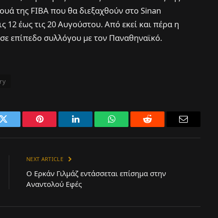
ουά της FIBA που θα διεξαχθούν στο Sinan
12 έως τις 20 Αυγούστου. Από εκεί και πέρα η
 σε επίπεδο συλλόγου με τον Παναθηναϊκό.
ry
k
Twitter
Pinterest
LinkedIn
WhatsApp
Reddit
Email
NEXT ARTICLE
Ο Ερκάν Γιλμάζ εντάσσεται επίσημα στην
Αναντολού Εφές