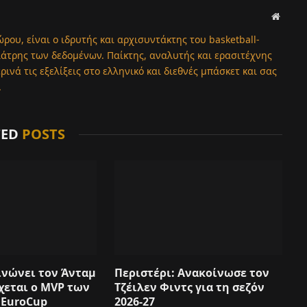
Websit
ώρου, είναι ο ιδρυτής και αρχισυντάκτης του basketball-
λάτρης των δεδομένων. Παίκτης, αναλυτής και ερασιτέχνης
νά τις εξελίξεις στο ελληνικό και διεθνές μπάσκετ και σας
.
TED
POSTS
ινώνει τον Άνταμ
Περιστέρι: Ανακοίνωσε τον
χεται ο MVP των
Τζέιλεν Φιντς για τη σεζόν
 EuroCup
2026-27