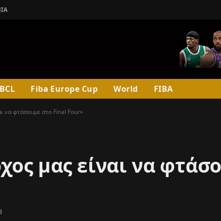
ΊΑ
BCL
Fiba Europe Cup
World
FIBA
ι να φτάσουμε στο Final Four»
χος μας είναι να φτάσ
d