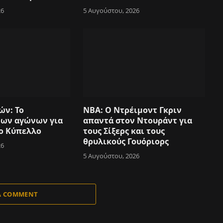
26
5 Αυγούστου, 2026
ών: Το
NBA: Ο Ντρέιμοντ Γκριν
των αγώνων για
απαντά στον Ντουράντ για
ο Κύπελλο
τους Σίξερς και τους
θρυλικούς Γουόριορς
26
5 Αυγούστου, 2026
A COMMENT