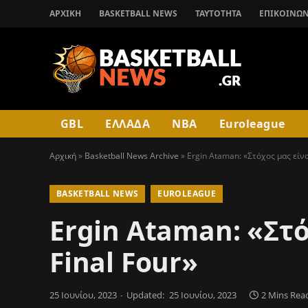
ΑΡΧΙΚΉ
BASKETBALL NEWS
ΤΑΥΤΟΤΗΤΑ
ΕΠΙΚΟΙΝΩΝ
GBL
ΕΛΛΑΔΑ
NBA
Euroleague
Αρχική
»
Basketball News Archive
»
Ergin Ataman: «Στόχος μας είνα
BASKETBALL NEWS
EUROLEAGUE
Ergin Ataman: «Στό
Final Four»
25 Ιουνίου, 2023
Updated:
25 Ιουνίου, 2023
2 Mins Rea