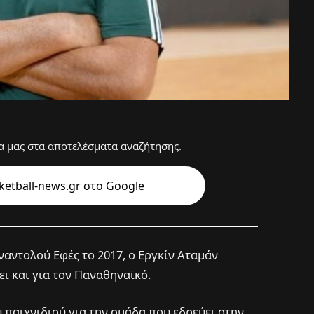
 μας στα αποτελέσματα αναζήτησης.
etball-news.gr στo Google
αντολού Εφές το 2017, ο Εργκίν Αταμάν
ι και για τον Παναθηναϊκό.
 παιχνιδιού για την ομάδα που εδρεύει στην