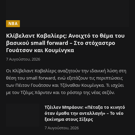
NBA
Κλίβελαντ Καβαλίερς: Ανοιχτό το θέμα του
βασικού small forward – Στο στόχαστρο
Γουάτσον και Κουμίνγκα
7 Αυγούστου, 2026
Οι Κλίβελαντ Καβαλίερς αναζητούν την ιδανική λύση στη
θέση του small forward, ενώ εξετάζουν τις περιπτώσεις
των Πέιτον Γουάτσον και Τζόναθαν Κουμίνγκα. Τι ισχύει
με τον Τζέιμς Χάρντεν και το ρόστερ της νέας σεζόν.
Τζέιλεν Μπράουν: «Πέταξα το κινητό
όταν έμαθα την ανταλλαγή» – Το νέο
ξεκίνημα στους Σίξερς
7 Αυγούστου, 2026