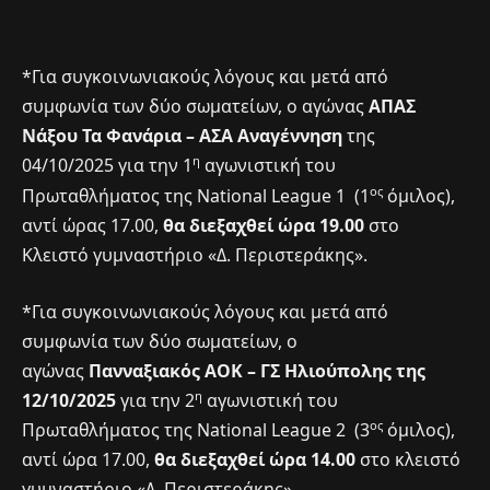
*Για συγκοινωνιακούς λόγους και μετά από
συμφωνία των δύο σωματείων, ο αγώνας
ΑΠΑΣ
Νάξου Τα Φανάρια – ΑΣΑ Αναγέννηση
της
η
04/10/2025 για την 1
αγωνιστική του
ος
Πρωταθλήματος της National League 1 (1
όμιλος),
αντί ώρας 17.00,
θα διεξαχθεί ώρα 19.00
στο
Κλειστό γυμναστήριο «Δ. Περιστεράκης».
*Για συγκοινωνιακούς λόγους και μετά από
συμφωνία των δύο σωματείων, ο
αγώνας
Πανναξιακός ΑΟΚ – ΓΣ Ηλιούπολης της
η
12/10/2025
για την 2
αγωνιστική του
ος
Πρωταθλήματος της National League 2 (3
όμιλος),
αντί ώρα 17.00,
θα διεξαχθεί ώρα 14.00
στο κλειστό
γυμναστήριο «Δ. Περιστεράκης».