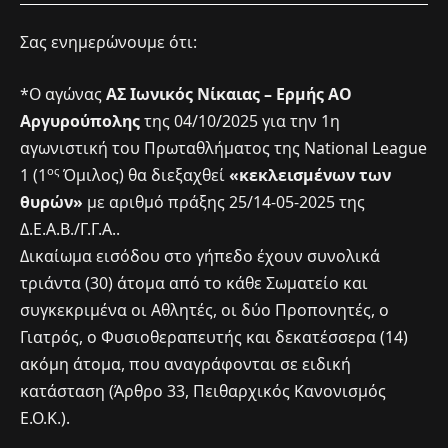
Σας ενημερώνουμε ότι:
*Ο αγώνας
ΑΣ Ιωνικός Νίκαιας – Ερμής ΑΟ
Αργυρούπολης
της 04/10/2025 για την 1η
αγωνιστική του Πρωταθλήματος της National League
ος
1 (1
Όμιλος) θα διεξαχθεί
«κεκλεισμένων των
θυρών»
με αριθμό πράξης 25/14-05-2025 της
Δ.Ε.Α.Β./Γ.Γ.Α..
Δικαίωμα εισόδου στο γήπεδο έχουν συνολικά
τριάντα (30) άτομα από το κάθε Σωματείο και
συγκεκριμένα οι Αθλητές, οι δύο Προπονητές, ο
Γιατρός, ο Φυσιοθεραπευτής και δεκατέσσερα (14)
ακόμη άτομα, που αναγράφονται σε ειδική
κατάσταση (Άρθρο 33, Πειθαρχικός Κανονισμός
Ε.Ο.Κ.).