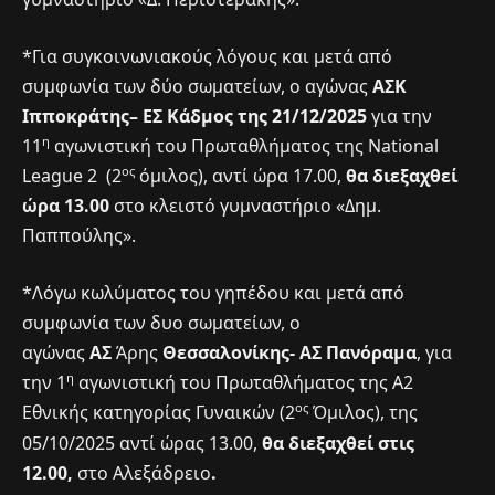
*Για συγκοινωνιακούς λόγους και μετά από
συμφωνία των δύο σωματείων, ο αγώνας
ΑΣΚ
Ιπποκράτης– ΕΣ Κάδμος της 21/12/2025
για την
η
11
αγωνιστική του Πρωταθλήματος της National
ος
League 2 (2
όμιλος), αντί ώρα 17.00,
θα διεξαχθεί
ώρα 13.00
στο κλειστό γυμναστήριο «Δημ.
Παππούλης».
*Λόγω κωλύματος του γηπέδου και μετά από
συμφωνία των δυο σωματείων, ο
αγώνας
ΑΣ
Άρης
Θεσσαλονίκης- ΑΣ Πανόραμα
, για
η
την 1
αγωνιστική του Πρωταθλήματος της Α2
ος
Εθνικής κατηγορίας Γυναικών (2
Όμιλος), της
05/10/2025 αντί ώρας 13.00,
θα διεξαχθεί στις
12.00,
στο Αλεξάδρειο
.