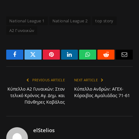
National League 1
National League 2
top story
Α2 Γυναικών
Facebook
Twitter
Pinterest
LinkedIn
WhatsApp
Reddit
Email
PREVIOUS ARTICLE
NEXT ARTICLE
Κύπελλο Α2 Γυναικών: Στον
Κύπελλο Ανδρών: ΑΓΕX-
τελικό Κρόνος Αγ. Δημ. και
Κόροιβος Αμαλιάδας 71-61
Πάνθηρες Καβάλας
elStelios