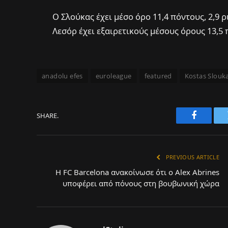
Ο Σλούκας έχει μέσο όρο 11,4 πόντους, 2,9 ρ
Λεσόρ έχει εξαιρετικούς μέσους όρους 13,5 
anadolu efes
euroleague
featured
Kostas Slouk
SHARE.
Faceboo
PREVIOUS ARTICLE
Η FC Barcelona ανακοίνωσε ότι ο Alex Abrines
υποφέρει από πόνους στη βουβωνική χώρα