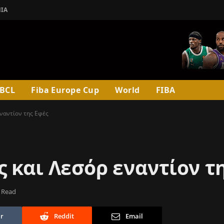
ΊΑ
BCL
Fiba Europe Cup
World
FIBA
εναντίον της Εφές
 και Λεσόρ εναντίον τ
 Read
r
Reddit
Email