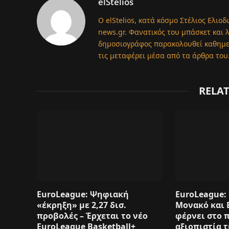
elStelios
Ο elStelios, κατά κόσμο Στέλιος Ελιοδ
news.gr. Φανατικός του μπάσκετ και 
δημοσιογράφος παρακολουθεί καθημερι
τις μεταφέρει μέσα από τα άρθρα του
RELA
EuroLeague: Ψηφιακή
EuroLeague: 
«έκρηξη» με 2,27 δισ.
Μονακό και 
προβολές – Έρχεται το νέο
φέρνει στο 
EuroLeague Basketball+
αξιοπιστία 