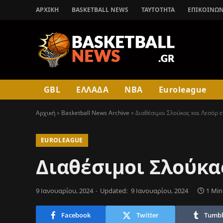
ΑΡΧΙΚΉ
BASKETBALL NEWS
ΤΑΥΤΟΤΗΤΑ
ΕΠΙΚΟΙΝΩΝ
GBL
ΕΛΛΑΔΑ
NBA
Euroleague
Αρχική
»
Basketball News Archive
»
Διαθέσιμοι Σλούκας και Λεσόρ 
EUROLEAGUE
Διαθέσιμοι Σλούκας
9 Ιανουαρίου, 2024
Updated:
9 Ιανουαρίου, 2024
1 Min
Facebook
Twitter
Tumbl