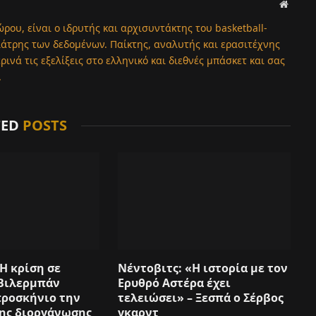
Websit
ώρου, είναι ο ιδρυτής και αρχισυντάκτης του basketball-
λάτρης των δεδομένων. Παίκτης, αναλυτής και ερασιτέχνης
νά τις εξελίξεις στο ελληνικό και διεθνές μπάσκετ και σας
.
TED
POSTS
Η κρίση σε
Νέντοβιτς: «Η ιστορία με τον
Βιλερμπάν
Ερυθρό Αστέρα έχει
προσκήνιο την
τελειώσει» – Ξεσπά ο Σέρβος
της διοργάνωσης
γκαρντ