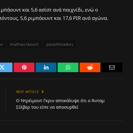
ιμπάουντ και 5,6 ασίστ ανά παιχνίδι, ενώ ο
πόντους, 5,6 ριμπάουντ και 17,6 PIR ανά αγώνα.
as
mathias lessort
panathinaikos
k
Twitter
Pinterest
LinkedIn
WhatsApp
Reddit
Email
NEXT ARTICLE
Ο Ντρέιμοντ Γκριν αποκάλυψε ότι ο Άνταμ
Σίλβερ του είπε να αποσυρθεί