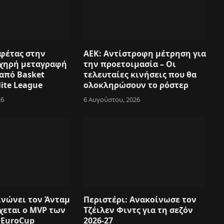
φέτας στην
ΑΕΚ: Αντίστροφη μέτρηση για
 Ηχηρή μεταγραφή
την προετοιμασία – Οι
 από Basket
τελευταίες κινήσεις που θα
lite League
ολοκληρώσουν το ρόστερ
26
6 Αυγούστου, 2026
ινώνει τον Άνταμ
Περιστέρι: Ανακοίνωσε τον
χεται ο MVP των
Τζέιλεν Φιντς για τη σεζόν
 EuroCup
2026-27