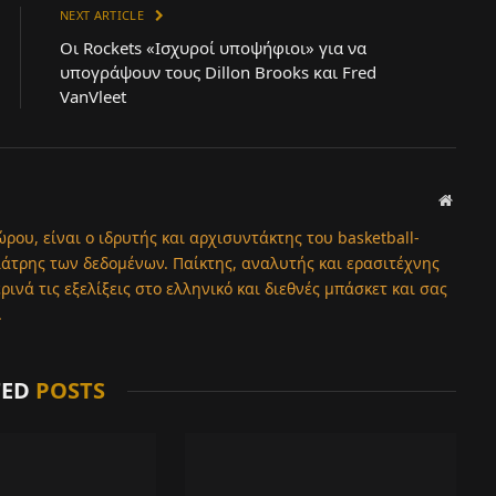
NEXT ARTICLE
Οι Rockets «Ισχυροί υποψήφιοι» για να
υπογράψουν τους Dillon Brooks και Fred
VanVleet
Websit
ώρου, είναι ο ιδρυτής και αρχισυντάκτης του basketball-
λάτρης των δεδομένων. Παίκτης, αναλυτής και ερασιτέχνης
νά τις εξελίξεις στο ελληνικό και διεθνές μπάσκετ και σας
.
TED
POSTS