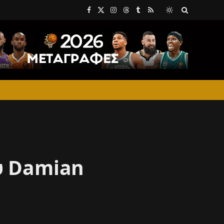
Facebook
X
Instagram
Threads
Tumblr
RSS
(Twitter)
υ Damian