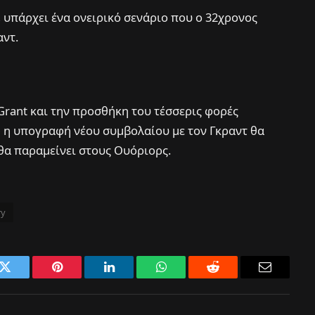
, υπάρχει ένα ονειρικό σενάριο που ο 32χρονος
αντ.
Grant και την προσθήκη του τέσσερις φορές
η υπογραφή νέου συμβολαίου με τον Γκραντ θα
 θα παραμείνει στους Ουόριορς.
ry
k
Twitter
Pinterest
LinkedIn
WhatsApp
Reddit
Email