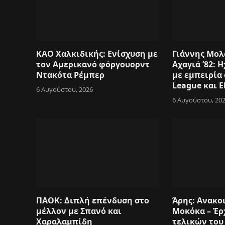
ΚΑΟ Χαλκιδικής: Ενίσχυση με
Γιάννης Μολ
τον Αμερικανό φόργουορντ
Αχαγιά ’82:
Ντακότα Ρέμπερ
με εμπειρία
League και E
6 Αυγούστου, 2026
6 Αυγούστου, 20
ΠΑΟΚ: Διπλή επένδυση στο
Άρης: Ανακο
μέλλον με Σπανό και
Μοκόκα – Έρ
Χαραλαμπίδη
τελικών του