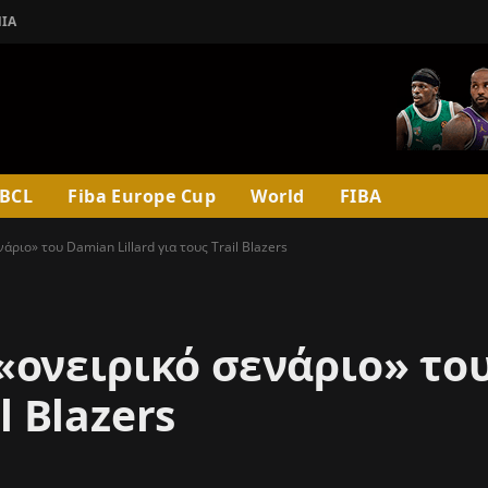
ΊΑ
BCL
Fiba Europe Cup
World
FIBA
ριο» του Damian Lillard για τους Trail Blazers
ονειρικό σενάριο» το
il Blazers