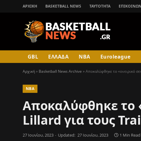
ΑΡΧΙΚΉ
BASKETBALL NEWS
ΤΑΥΤΟΤΗΤΑ
ΕΠΙΚΟΙΝΩΝ
GBL
ΕΛΛΑΔΑ
NBA
Euroleague
Αρχική
»
Basketball News Archive
»
Αποκαλύφθηκε το «ονειρικό σενά
NBA
Αποκαλύφθηκε το «
Lillard για τους Tra
27 Ιουνίου, 2023
Updated:
27 Ιουνίου, 2023
1 Min Read