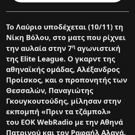
Το Λαύριο υποδέχεται (10/11) τη
Νίκη Βόλου, στο ματς που ρίχνει
η
την αυλαία στην 7
αγωνιστική
της
Elite
League
. Ο γκαρντ της
αθηναϊκής ομάδας, Αλέξανδρος
Προίσκος, και ο προπονητής των
Θεσσαλών, Παναγιώτης
Γκουγκουτούδης, μίλησαν στην
εκπομπή «Πριν τα τζάμπολ»
του
EOK
WebRadio
με την Αθηνά
Πατρινού και τον Ραφαήλ Αλαγά.