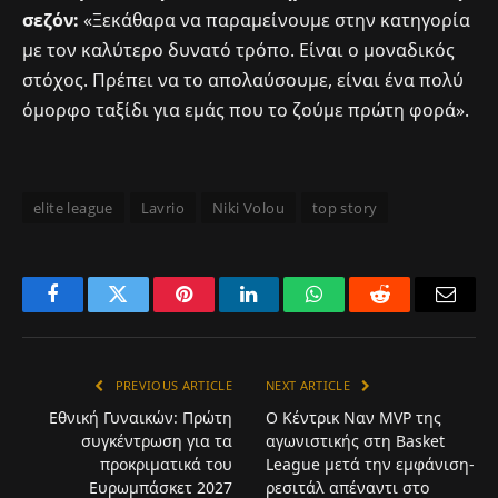
σεζόν:
«Ξεκάθαρα να παραμείνουμε στην κατηγορία
με τον καλύτερο δυνατό τρόπο. Είναι ο μοναδικός
στόχος. Πρέπει να το απολαύσουμε, είναι ένα πολύ
όμορφο ταξίδι για εμάς που το ζούμε πρώτη φορά».
elite league
Lavrio
Niki Volou
top story
Facebook
Twitter
Pinterest
LinkedIn
WhatsApp
Reddit
Email
PREVIOUS ARTICLE
NEXT ARTICLE
Εθνική Γυναικών: Πρώτη
Ο Κέντρικ Ναν MVP της
συγκέντρωση για τα
αγωνιστικής στη Basket
προκριματικά του
League μετά την εμφάνιση-
Ευρωμπάσκετ 2027
ρεσιτάλ απέναντι στο