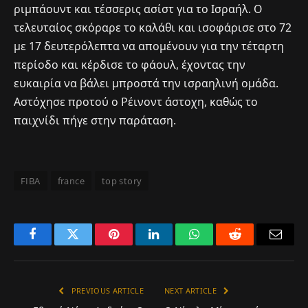
ριμπάουντ και τέσσερις ασίστ για το Ισραήλ. Ο
τελευταίος σκόραρε το καλάθι και ισοφάρισε στο 72
με 17 δευτερόλεπτα να απομένουν για την τέταρτη
περίοδο και κέρδισε το φάουλ, έχοντας την
ευκαιρία να βάλει μπροστά την ισραηλινή ομάδα.
Αστόχησε προτού ο Ρέινοντ άστοχη, καθώς το
παιχνίδι πήγε στην παράταση.
FIBA
france
top story
Facebook
Twitter
Pinterest
LinkedIn
WhatsApp
Reddit
Email
PREVIOUS ARTICLE
NEXT ARTICLE