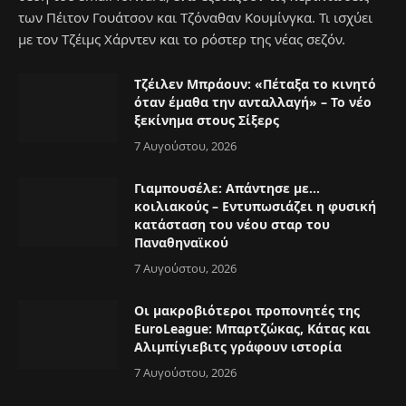
των Πέιτον Γουάτσον και Τζόναθαν Κουμίνγκα. Τι ισχύει
με τον Τζέιμς Χάρντεν και το ρόστερ της νέας σεζόν.
Τζέιλεν Μπράουν: «Πέταξα το κινητό
όταν έμαθα την ανταλλαγή» – Το νέο
ξεκίνημα στους Σίξερς
7 Αυγούστου, 2026
Γιαμπουσέλε: Απάντησε με…
κοιλιακούς – Εντυπωσιάζει η φυσική
κατάσταση του νέου σταρ του
Παναθηναϊκού
7 Αυγούστου, 2026
Οι μακροβιότεροι προπονητές της
EuroLeague: Μπαρτζώκας, Κάτας και
Αλιμπίγιεβιτς γράφουν ιστορία
7 Αυγούστου, 2026