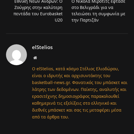
Εθνική Νέων Ανδρών: Ο
Ο Νίκολα Μίροτιτς έφτασε
Ζούγρης στην καλύτερη
στο Βελιγράδι για να
πεντάδα του Eurobasket
τελειώσει τη συμφωνία με
U20
την Παρτιζάν
elStelios
Website
Ο elStelios, κατά κόσμο Στέλιος Ελιοδώρου,
είναι ο ιδρυτής και αρχισυντάκτης του
basketball-news.gr. Φανατικός του μπάσκετ και
λάτρης των δεδομένων. Παίκτης, αναλυτής και
ερασιτέχνης δημοσιογράφος παρακολουθεί
καθημερινά τις εξελίξεις στο ελληνικό και
διεθνές μπάσκετ και σας τις μεταφέρει μέσα
από τα άρθρα του.